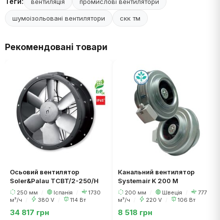
Теги:
вентиляція
промислові вентилятори
шумоізольовані вентилятори
скк тм
Рекомендовані товари
Осьовий вентилятор
Канальний вентилятор
Soler&Palau TCBT/2-250/H
Systemair K 200 M
250 мм
/
Іспанія
/
1730
200 мм
/
Швеція
/
777
м³/ч
/
380 V
/
114 Вт
м³/ч
/
220 V
/
106 Вт
34 817 грн
8 518 грн