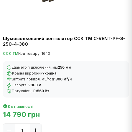
Шумоізольований вентилятор ССК ТМ C-VENT-PF-S-
250-4-380
ССК ТМ
Код товару: 1643
Діаметр підключення, мм
250 мм
Країна виробник
Україна
Витрата повітря, м3/год
1800 м³/ч
Напруга, V
380 V
Потужність, Вт
560 Вт
Є в наявності
14 790 грн