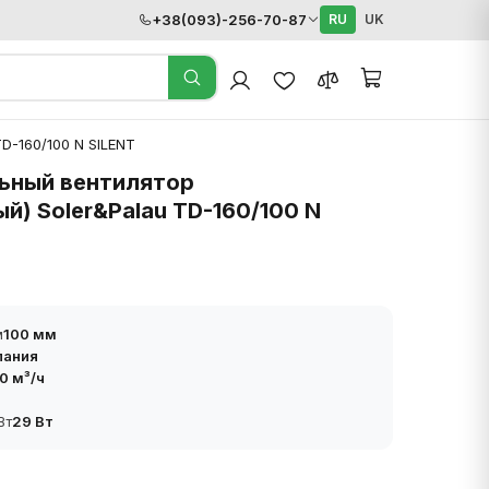
+38(093)-256-70-87
RU
UK
D-160/100 N SILENT
ьный вентилятор
) Soler&Palau TD-160/100 N
м
100 мм
пания
0 м³/ч
Вт
29 Вт