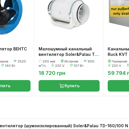
лятор ВЕНТС
Малошумный канальный
Канальны
вентилятор Soler&Palau TD
Ruck KVT
EVO-200
раина
/
2520
200 мм
/
Испания
/
900
Германия
140 Вт
м³/ч
/
220 V
/
107 Вт
220 V
/
18 720 грн
59 794 
упить
Купить
нтилятор (шумоизолированный) Soler&Palau TD-160/100 N