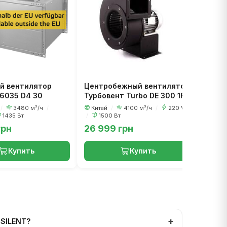
400
м³/ч
/
й вентилятор
Центробежный вентилятор
 6035 D4 30
Турбовент Turbo DE 300 1F
/
3480 м³/ч
/
Китай
/
4100 м³/ч
/
220 V
1435 Вт
/
1500 Вт
грн
26 999 грн
38 6
Купить
Купить
 SILENT?