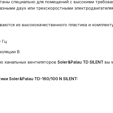
таны специально для помещений с высокими требова
азными двух или трехскоростными электродвигателя
ваются из высококачественного пластика и комплек
0 Гц
золяции B
но канальных вентиляторов
Soler&Palau TD SILENT
вы 
ки Soler&Palau TD-160/100 N SILENT: