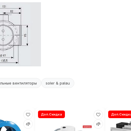
льные вентиляторы
soler & palau
Доп.Скидка
Доп.Скидк