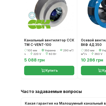
Канальный вентилятор ССК
Осевой венти
ТМ C-VENT-100
ВКФ 4Д 350
100 мм
/
Украина
/
290 м³/
350 мм
/
Ук
ч
/
220 V
/
80 Вт
м³/ч
/
380 V
/
5 088 грн
10 286 грн
Купить
К
Часто задаваемые вопросы
Какая гарантия на Малошумный канальный ве