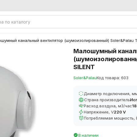
шумный канальный вентилятор (шумоизолированный) Soler&Palau T
Малошумный канал
(шумоизолированный
SILENT
Soler&Palau
Код товара: 603
Диаметр подключения, м
Страна производитель
Ис
Расход воздуха, м3/час
18
Напряжение, V
220 V
Потребляемая мощность, 
В наличии