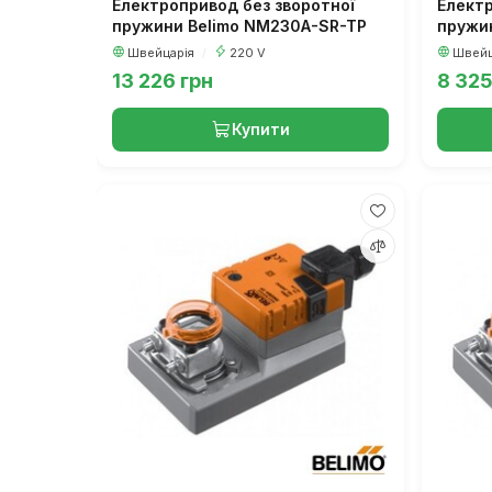
Електропривод без зворотної
Електр
пружини Belimo NM230A-SR-TP
пружи
Швейцарія
/
220 V
Швейц
13 226 грн
8 325
Купити