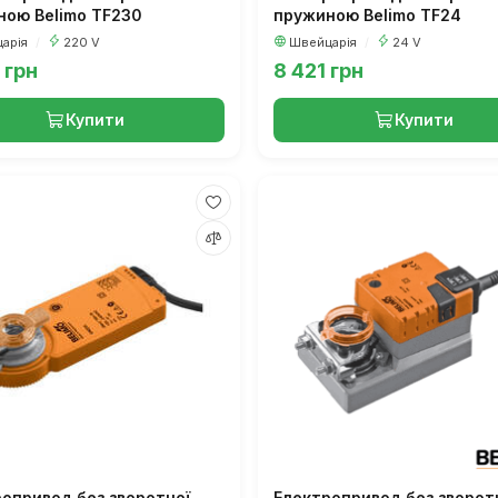
ною Belimo TF230
пружиною Belimo TF24
арія
/
220 V
Швейцарія
/
24 V
 грн
8 421 грн
Купити
Купити
опривод без зворотної
Електропривод без зворот