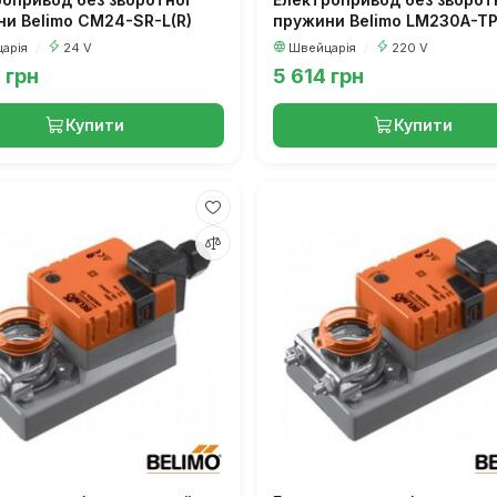
и Belimo CM24-SR-L(R)
пружини Belimo LM230A-T
арія
/
24 V
Швейцарія
/
220 V
 грн
5 614 грн
Купити
Купити