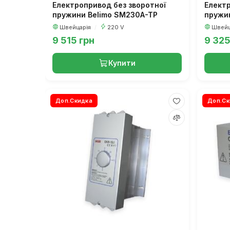
Електропривод без зворотної
Електр
пружини Belimo SM230A-TP
пружи
Швейцарія
/
220 V
Швейц
9 515 грн
9 325
Купити
Доп.Скидка
Доп.Ск