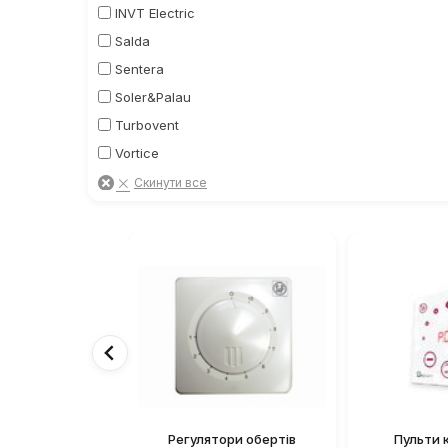
INVT Electric
Salda
Sentera
Soler&Palau
Turbovent
Vortice
Вентс
Скинути все
ССК ТМ
Регулятори обертів
Пульти 