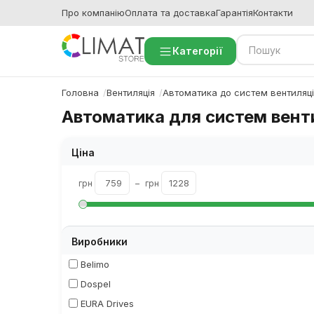
Про компанію
Оплата та доставка
Гарантія
Контакти
Категорії
Головна
Вентиляція
Автоматика до систем вентиляці
Автоматика для систем вент
Ціна
грн
–
грн
Виробники
Belimo
Dospel
EURA Drives