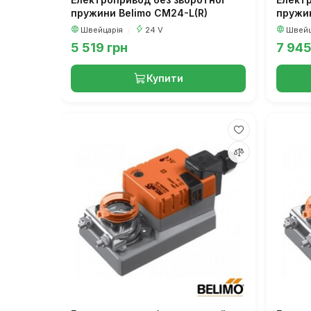
пружини Belimo CM24-L(R)
пружин
Швейцарія
/
24 V
Швейц
5 519 грн
7 945
Купити