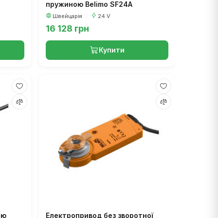
пружиною Belimo SF24A
Швейцарія
/
24 V
16 128 грн
Купити
ою
Електропривод без зворотної