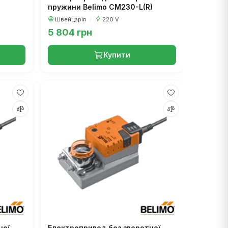
пружини Belimo CM230-L(R)
Швейцарія
/
220 V
5 804 грн
Купити
ної
Електропривод без зворотної