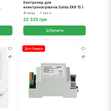
Контролер для
електронагрівачів Salda EKR 15.1
Литва
/
380 V
22 325 грн
Купити
Доп.Скидка