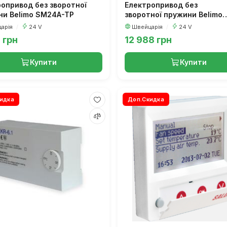
опривод без зворотної
Електропривод без
ни Belimo SM24A-TP
зворотної пружини Belimo
SM24A-SR-TP
арія
/
24 V
Швейцарія
/
24 V
 грн
12 988 грн
Купити
Купити
идка
Доп.Скидка