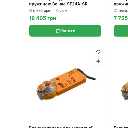
пружиною Belimo SF24A-SR
пружи
Швейцарія
/
24 V
Швейц
18 495 грн
7 755
Купити
Електропривод без зворотної
Електр