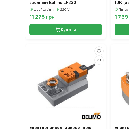
заслінки Belimo LF230
10K (а
Швейцарія
/
220 V
Литва
11 275 грн
1 739
Купити
Електропривод із зворотною
Електр