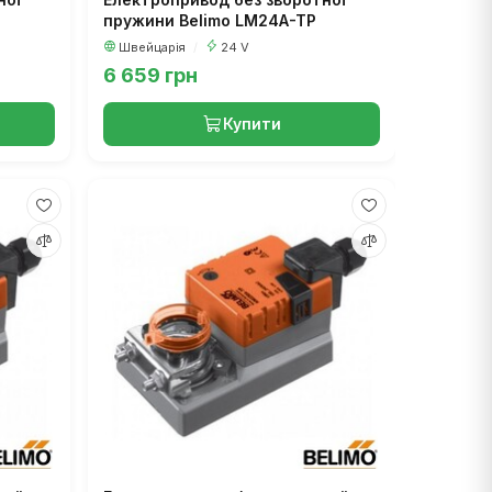
P
пружини Belimo LM24A-TP
Швейцарія
/
24 V
6 659 грн
Купити