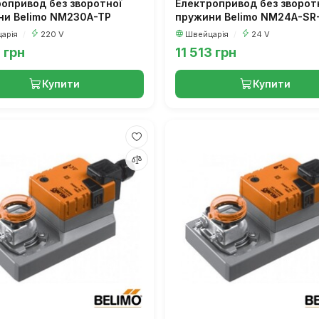
опривод без зворотної
Електропривод без зворот
ни Belimo NM230A-TP
пружини Belimo NM24A-SR
арія
/
220 V
Швейцарія
/
24 V
 грн
11 513 грн
Купити
Купити