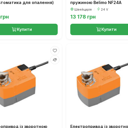
втоматика для опалення)
пружиною Belimo NF24A
Швейцарія
/
24 V
 грн
13 178 грн
Купити
Купити
опривод із зворотною
Електропривод із зворотн