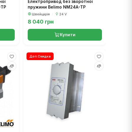
ної
Електропривод без зворотної
-TP
пружини Belimo NM24A-TP
Швейцарія
/
24 V
8 040 грн
Купити
Доп.Скидка