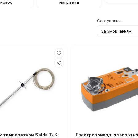
ановок
нагрівача
Сортування:
к температури Salda TJK-
Електропривод із зворотн