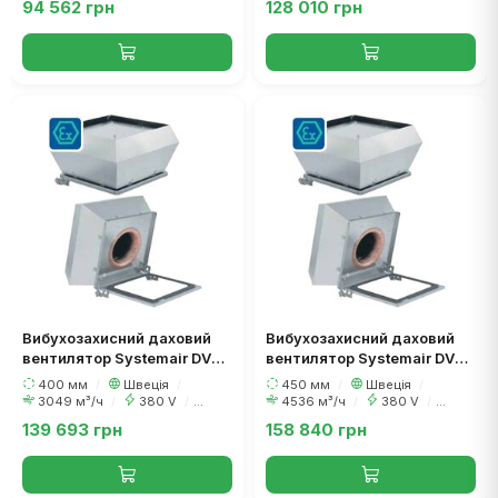
94 562 грн
128 010 грн
Вибухозахисний даховий
Вибухозахисний даховий
вентилятор Systemair DVEX
вентилятор Systemair DVEX
400D4
450D4
400 мм
/
Швеція
/
450 мм
/
Швеція
/
3049 м³/ч
/
380 V
/
4536 м³/ч
/
380 V
/
390 Вт
720 Вт
139 693 грн
158 840 грн