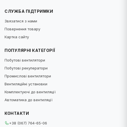
підприємств, збагачувальних фабрик та
нафтоперегінних заводів, паливних станцій та
СЛУЖБА ПІДТРИМКИ
складів, деревообробних комбінатів,
Звязатися з нами
підприємств легкої та харчової промисловості.
Повернення товару
Використання вибухозахищеного
вентиляційного обладнання передбачається
Картка сайту
правилами безпеки та нормується галузевими
ПОПУЛЯРНІ КАТЕГОРІЇ
актами.
Побутові вентилятори
Канальні прямокутні
Побутові рекуператори
Промислові вентилятори
Канальні вентилятори прямокутної форми.
Призначені для включення до системи витяжки
Вентиляційні установки
з коробчастими каналами прямокутного
Комплектуючі до вентиляції
перерізу. Корпус пристрою найчастіше
Автоматика до вентиляції
виготовлений з оцинкованого сталевого листа.
Широкий спектр продуктивність моделей
КОНТАКТИ
дозволяє підібрати прямокутний
канальний
+38 (067) 764-65-06
вентилятор
до повітропроводу будь-якої