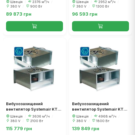
50-30-4
60-30-4
Швеція
/
2376 м³/ч
/
Швеція
/
2952 м³/ч
/
380 V
/
900 Вт
380 V
/
1300 Вт
89 873 грн
96 593 грн
Вибухозахищений
Вибухозахищений
вентилятор Systemair KTEX
вентилятор Systemair KTEX
60-35-4
70-40-6
Швеція
/
3636 м³/ч
/
Швеція
/
4968 м³/ч
/
380 V
/
2100 Вт
380 V
/
1800 Вт
115 779 грн
139 849 грн