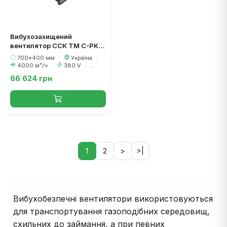
Вибухозахищений
вентилятор ССК ТМ C-PKV-
V-70-40-6-380
700*400 мм
/
Україна
/
4000 м³/ч
/
380 V
/
1100 Вт
66 624 грн
1
2
>
>|
Вибухобезпечні вентилятори використовуються
для транспортування газоподібних середовищ,
схильних до займання, а при певних