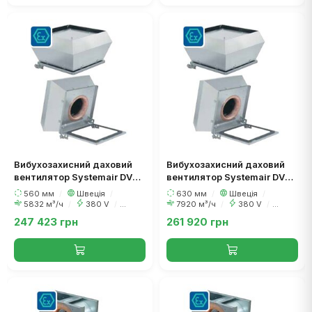
Вибухозахисний даховий
Вибухозахисний даховий
вентилятор Systemair DVEX
вентилятор Systemair DVEX
560D6
630D6
560 мм
/
Швеція
/
630 мм
/
Швеція
/
5832 м³/ч
/
380 V
/
7920 м³/ч
/
380 V
/
620 Вт
1070 Вт
247 423 грн
261 920 грн