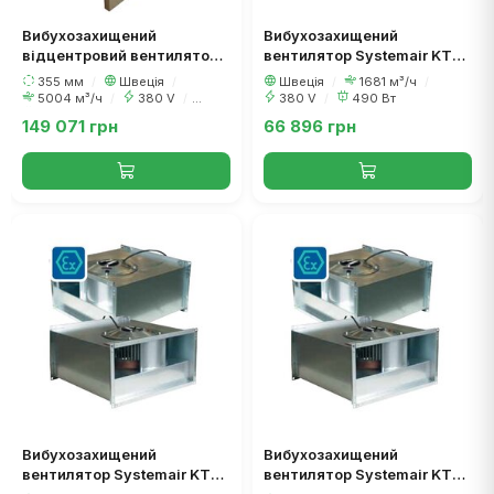
Вибухозахищений
Вибухозахищений
відцентровий вентилятор
вентилятор Systemair KTEX
Systemair DKEX 355-6
50-25-4
355 мм
/
Швеція
/
Швеція
/
1681 м³/ч
/
5004 м³/ч
/
380 V
/
380 V
/
490 Вт
1800 Вт
149 071 грн
66 896 грн
Вибухозахищений
Вибухозахищений
вентилятор Systemair KTEX
вентилятор Systemair KTEX