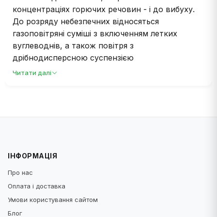
концентраціях горючих речовин - і до вибуху.
До розряду небезпечних відносяться
газоповітряні суміші з включенням летких
вуглеводнів, а також повітря з
дрібнодисперсною суспензією
вогненебезпечного пилу (вугільного штибу,
Читати далі
тирси, солом'яної потерті, борошна, масел,
продуктів неповного згоряння). У статті ми
розповімо про різновиди, використання та
переваги вентиляційної техніки у
вибухозахищеному виконанні.
ІНФОРМАЦІЯ
Види та використання
вибухозахищених вентиляторів
Про нас
Оплата і доставка
Вибухозахищені вентилятори є обов'язковими
Умови користування сайтом
для гірничодобувних та металургійних
Блог