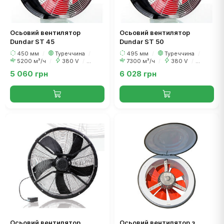
Осьовий вентилятор
Осьовий вентилятор
Dundar ST 45
Dundar ST 50
450 мм
/
Туреччина
/
495 мм
/
Туреччина
/
5200 м³/ч
/
380 V
/
7300 м³/ч
/
380 V
/
240 Вт
250 Вт
5 060 грн
6 028 грн
Осьовий вентилятор
Осьовий вентилятор з