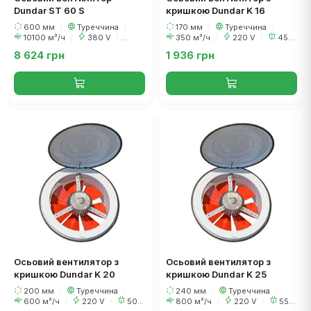
Dundar ST 60 S
кришкою Dundar K 16
600 мм
/
Туреччина
/
170 мм
/
Туреччина
/
10100 м³/ч
/
380 V
/
350 м³/ч
/
220 V
/
45
430 Вт
Вт
8 624 грн
1 936 грн
Осьовий вентилятор з
Осьовий вентилятор з
кришкою Dundar K 20
кришкою Dundar K 25
200 мм
/
Туреччина
/
240 мм
/
Туреччина
/
600 м³/ч
/
220 V
/
50
800 м³/ч
/
220 V
/
55