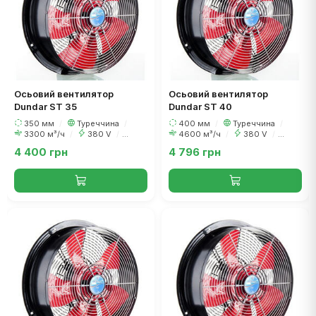
Осьовий вентилятор
Осьовий вентилятор
Dundar ST 35
Dundar ST 40
350 мм
/
Туреччина
/
400 мм
/
Туреччина
/
3300 м³/ч
/
380 V
/
4600 м³/ч
/
380 V
/
200 Вт
230 Вт
4 400 грн
4 796 грн