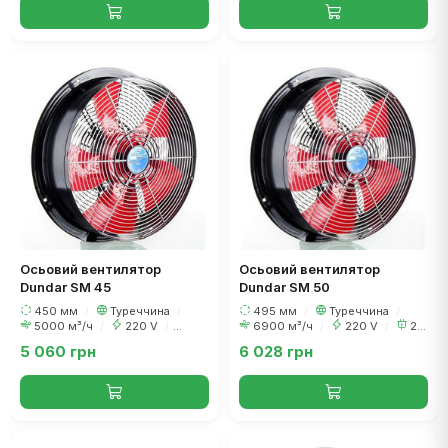
Осьовий вентилятор
Осьовий вентилятор
Dundar SM 45
Dundar SM 50
450 мм
/
Туреччина
/
495 мм
/
Туреччина
/
5000 м³/ч
/
220 V
/
6900 м³/ч
/
220 V
/
215
200 Вт
Вт
5 060 грн
6 028 грн