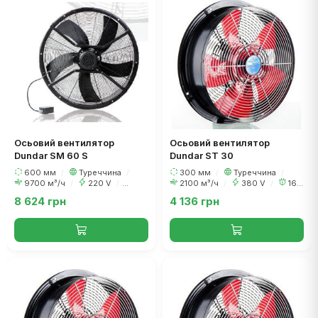
Осьовий вентилятор
Осьовий вентилятор
Dundar SM 60 S
Dundar ST 30
600 мм
/
Туреччина
/
300 мм
/
Туреччина
/
9700 м³/ч
/
220 V
/
2100 м³/ч
/
380 V
/
160
420 Вт
Вт
8 624 грн
4 136 грн