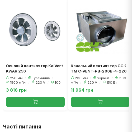
Осьовий вентилятор KalVent
Канальний вентилятор ССК
KWAR 250
ТМ C-VENT-PB-200В-4-220
250 мм
/
Туреччина
/
200 мм
/
Україна
/
1100
1500 м³/ч
/
220 V
/
100
м³/ч
/
220 V
/
150 Вт
Вт
3 816 грн
11 964 грн
Часті питання