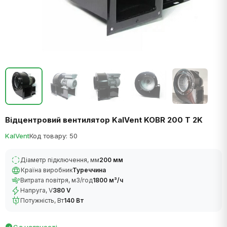
Відцентровий вентилятор KalVent KOBR 200 T 2K
KalVent
Код товару: 50
Діаметр підключення, мм
200 мм
Країна виробник
Туреччина
Витрата повітря, м3/год
1800 м³/ч
Напруга, V
380 V
Потужність, Вт
140 Вт