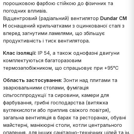
порошковою фарбою стійкою до фізичних та
погодних впливів.
Відцентровий (радіальний) вентилятор
Dundar CM
H
оснащений крильчатками з оцинкованої сталі з
вперед загнутими ламелями, що збільшує
продуктивність і тиск вентилятора.
Клас ізоляції:
IP 54, а також однофазні двигуни
комплектуються багаторазовим
термозапобіжником, що спрацьовує при +95°C
Область застосування:
Зонти над плитами та
зварювальними столами, фумігація
сільгосппродукції та сировини, камери для
фарбування, грибні господарства (витяжка
вуглекислоти або приплив свіжого повітря),
загальна вентиляція в барах та ресторанах, обувні
майстерні, манікюрні столи, котли центрального
опалення, для інших санітарно-технічних цілей та ін.