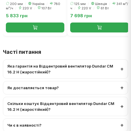
200 мм
/
Україна
/
780
125 мм
/
Швеція
/
341 м³/
м³/ч
/
220 V
/
107 Вт
ч
/
220 V
/
61 Вт
5 833 грн
7 698 грн
Часті питання
Яка гарантія на Відцентровий вентилятор Dundar CM
16.2 H (жаростійкий)?
Як доставляється товар?
Скільки коштує Відцентровий вентилятор Dundar CM
16.2 H (жаростійкий)?
Чи є в наявності?