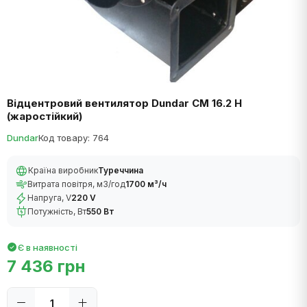
Відцентровий вентилятор Dundar CM 16.2 H
(жаростійкий)
Dundar
Код товару: 764
Країна виробник
Туреччина
Витрата повітря, м3/год
1700 м³/ч
Напруга, V
220 V
Потужність, Вт
550 Вт
Є в наявності
7 436 грн