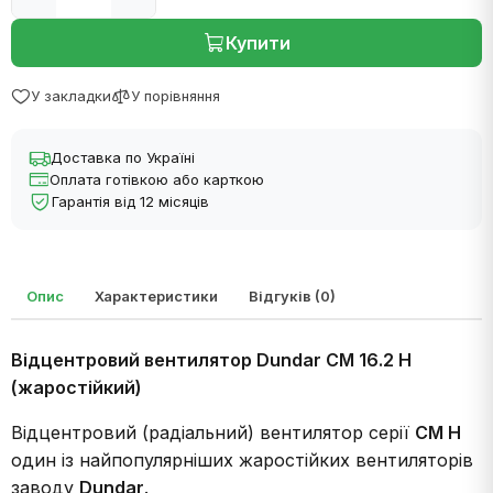
Купити
У закладки
У порівняння
Доставка по Україні
Оплата готівкою або карткою
Гарантія від 12 місяців
Опис
Характеристики
Відгуків (0)
Відцентровий вентилятор Dundar CM 16.2 H
(жаростійкий)
Відцентровий (радіальний) вентилятор серії
CM H
один із найпопулярніших жаростійких вентиляторів
заводу
Dundar
.