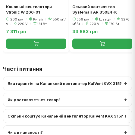
Канальні вентилятори
Осьовий вентилятор
Vtronic W 200-01
Systemair AR 350E4-K
200 мм
/
Китай
/
850 м³/
356 мм
/
Швеція
/
3276
ч
/
220 V
/
131 Вт
м³/ч
/
220 V
/
170 Вт
7 311 грн
33 683 грн
Часті питання
Яка гарантія на Канальний вентилятор KalVent KVX 315?
Як доставляється товар?
Скільки коштує Канальний вентилятор KalVent KVX 315?
Чи є в наявності?