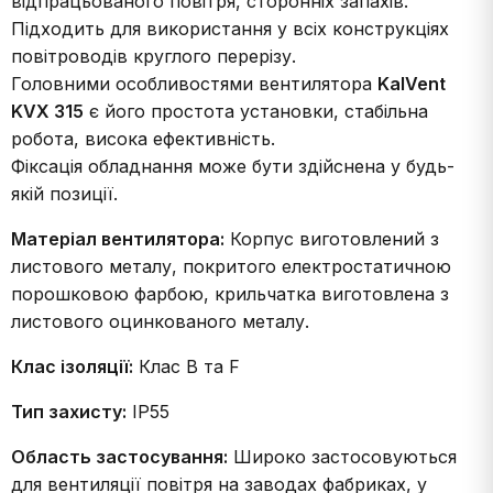
відпрацьованого повітря, сторонніх запахів.
Підходить для використання у всіх конструкціях
повітроводів круглого перерізу.
Головними особливостями вентилятора
KalVent
KVX 315
є його простота установки, стабільна
робота, висока ефективність.
Фіксація обладнання може бути здійснена у будь-
якій позиції.
Матеріал вентилятора:
Корпус виготовлений з
листового металу, покритого електростатичною
порошковою фарбою, крильчатка виготовлена з
листового оцинкованого металу.
Клас ізоляції:
Клас В та F
Тип захисту:
IP55
Область застосування:
Широко застосовуються
для вентиляції повітря на заводах фабриках, у