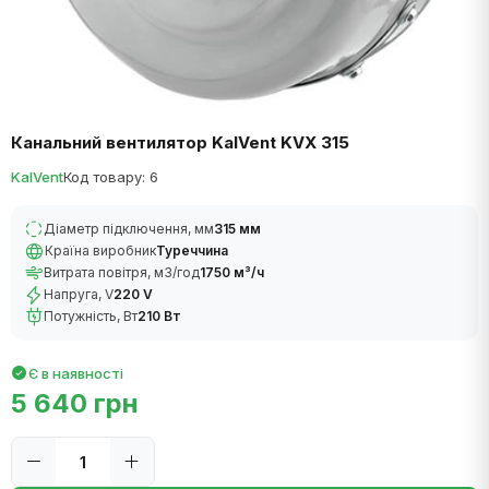
Канальний вентилятор KalVent KVX 315
KalVent
Код товару: 6
Діаметр підключення, мм
315 мм
Країна виробник
Туреччина
Витрата повітря, м3/год
1750 м³/ч
Напруга, V
220 V
Потужність, Вт
210 Вт
Є в наявності
5 640 грн