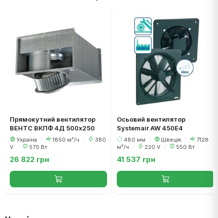
Прямокутний вентилятор
Осьовий вентилятор
ВЕНТС ВКПФ 4Д 500х250
Systemair AW 450E4
Україна
/
1850 м³/ч
/
380
480 мм
/
Швеція
/
7128
V
/
570 Вт
м³/ч
/
220 V
/
550 Вт
26 822 грн
41 537 грн