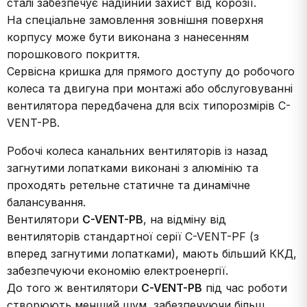
сталі забезпечує надійний захист від корозії.
На спеціальне замовлення зовнішня поверхня
корпусу може бути виконана з нанесенням
порошкового покриття.
Сервісна кришка для прямого доступу до робочого
колеса та двигуна при монтажі або обслуговуванні
вентилятора передбачена для всіх типорозмірів C-
VENT-PB.
Робочі колеса канальних вентиляторів із назад
загнутими лопатками виконані з алюмінію та
проходять ретельне статичне та динамічне
балансування.
Вентилятори
C-VENT-PB
, на відміну від
вентиляторів стандартної серії C-VENT-PF (з
вперед загнутими лопатками), мають більший ККД,
забезпечуючи економію електроенергії.
До того ж вентилятори
C-VENT-PB
під час роботи
створюють менший шум, забезпечуючи більш