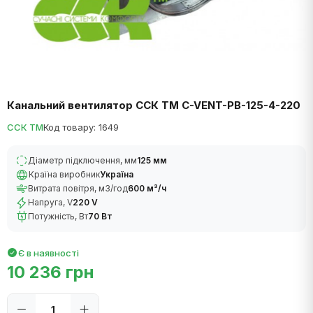
Канальний вентилятор ССК ТМ C-VENT-PB-125-4-220
ССК ТМ
Код товару: 1649
Діаметр підключення, мм
125 мм
Країна виробник
Україна
Витрата повітря, м3/год
600 м³/ч
Напруга, V
220 V
Потужність, Вт
70 Вт
Є в наявності
10 236 грн