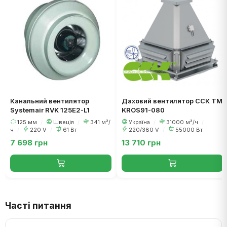
Канальний вентилятор
Даховий вентилятор ССК ТМ
Systemair RVK 125E2-L1
KROS91-080
125 мм
/
Швеція
/
341 м³/
Україна
/
31000 м³/ч
/
ч
/
220 V
/
61 Вт
220/380 V
/
55000 Вт
7 698 грн
13 710 грн
Часті питання