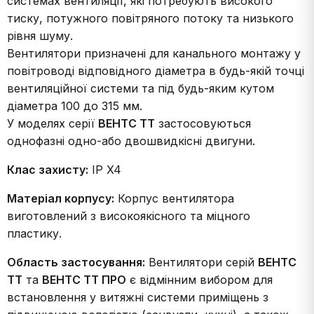
системах вентиляції, які потребують високого
тиску, потужного повітряного потоку та низького
рівня шуму.
Вентилятори призначені для канального монтажу у
повітроводі відповідного діаметра в будь-якій точці
вентиляційної системи та під будь-яким кутом
діаметра 100 до 315 мм.
У моделях серії
ВЕНТС ТТ
застосовуються
однофазні одно-або двошвидкісні двигуни.
Клас захисту:
IP X4
Матеріал корпусу:
Корпус вентилятора
виготовлений з високоякісного та міцного
пластику.
Область застосування:
Вентилятори серій
ВЕНТС
ТТ
та
ВЕНТС ТТ ПРО
є відмінним вибором для
встановлення у витяжні системи приміщень з