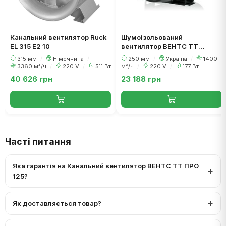
Канальний вентилятор Ruck
Шумоізольований
EL 315 E2 10
вентилятор ВЕНТС ТТ
Сайлент-М 250
315 мм
/
Німеччина
/
250 мм
/
Україна
/
1400
3360 м³/ч
/
220 V
/
511 Вт
м³/ч
/
220 V
/
177 Вт
40 626 грн
23 188 грн
Часті питання
Яка гарантія на Канальний вентилятор ВЕНТС ТТ ПРО
125?
Як доставляється товар?