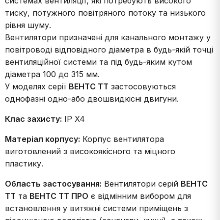
системах вентиляції, які потребують високого
тиску, потужного повітряного потоку та низького
рівня шуму.
Вентилятори призначені для канального монтажу у
повітроводі відповідного діаметра в будь-якій точці
вентиляційної системи та під будь-яким кутом
діаметра 100 до 315 мм.
У моделях серії
ВЕНТС ТТ
застосовуються
однофазні одно-або двошвидкісні двигуни.
Клас захисту:
IP X4
Матеріал корпусу:
Корпус вентилятора
виготовлений з високоякісного та міцного
пластику.
Область застосування:
Вентилятори серій
ВЕНТС
ТТ
та
ВЕНТС ТТ ПРО
є відмінним вибором для
встановлення у витяжні системи приміщень з