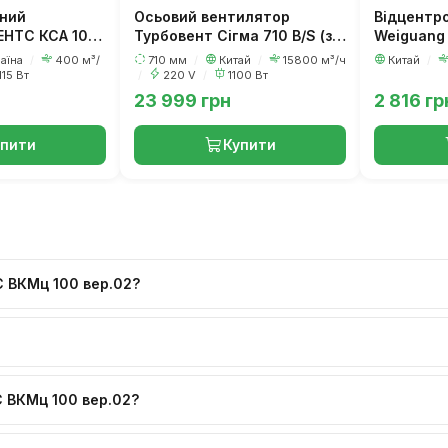
ний
Осьовий вентилятор
Відцентр
ЕНТС КСА 100
Турбовент Сігма 710 В/S (з
Weiguang 
фланцем)
M92/35
раїна
/
400 м³/
710 мм
/
Китай
/
15800 м³/ч
Китай
/
115 Вт
/
220 V
/
1100 Вт
23 999 грн
2 816 гр
упити
Купити
С ВКМц 100 вер.02?
 ВКМц 100 вер.02?