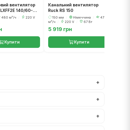
овий вентилятор
Канальний вентилятор
LXFF2E 140/60-
Ruck RS 150
480 м³/ч
/
220 V
150 мм
/
Німеччина
/
470
м³/ч
/
220 V
/
67 Вт
н
5 919 грн
127 
Купити
Купити