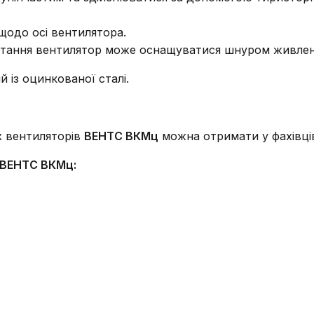
щодо осі вентилятора.
стання вентилятор може оснащуватися шнуром живленн
 із оцинкованої сталі.
х вентиляторів
ВЕНТС ВКМц
можна отримати у фахівців
 ВЕНТС ВКМц: