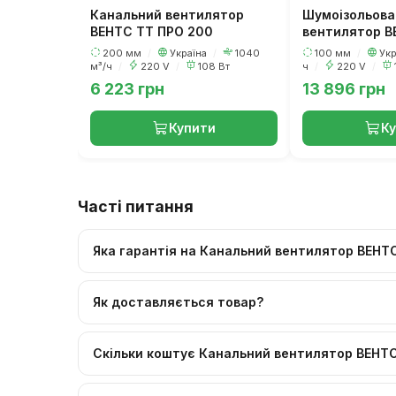
Канальний вентилятор
Шумоізольова
ВЕНТС ТТ ПРО 200
вентилятор В
2Е
200 мм
/
Україна
/
1040
100 мм
/
Ук
м³/ч
/
220 V
/
108 Вт
ч
/
220 V
/
6 223 грн
13 896 грн
Купити
К
Часті питання
Яка гарантія на Канальний вентилятор ВЕНТ
Як доставляється товар?
Скільки коштує Канальний вентилятор ВЕНТС