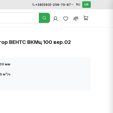
+38(093)-256-70-87
RU
UK
тор ВЕНТС ВКМц 100 вер.02
100 мм
0 м³/ч