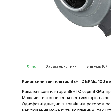
Опис
Характеристики
Відгуків (0)
Канальний вентилятор ВЕНТС ВКМц 100 ве
Канальні вентилятори
ВЕНТС
серії
ВКМц
при
Можливе встановлення вентиляторів на зовн
Однофазні двигуни із зовнішнім ротором о
Регулювання може бути як плавним, так і 