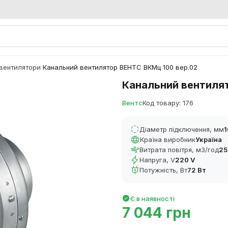
 вентилятори
Канальний вентилятор ВЕНТС ВКМц 100 вер.02
/
Канальний вентиля
Вентс
Код товару: 176
Діаметр підключення, мм
Країна виробник
Україна
Витрата повітря, м3/год
25
Напруга, V
220 V
Потужність, Вт
72 Вт
Є в наявності
7 044 грн