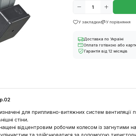
У закладки
У порівняння
Доставка по Україні
Оплата готівкою або кар
Гарантія від 12 місяців
р.02
значені для припливно-витяжних систем вентиляції п
ішні стіни.
снащені відцентровим робочим колесом із загнутими н
ступінчастим та здійснюватися за допомогою тиристо