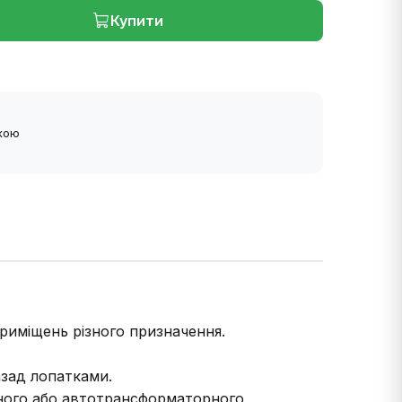
Купити
ткою
риміщень різного призначення.
азад лопатками.
рного або автотрансформаторного