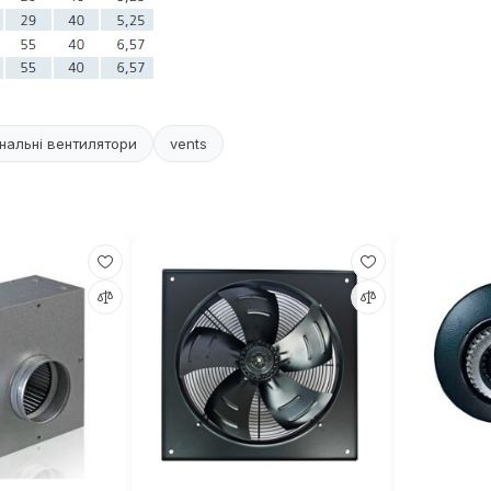
нальні вентилятори
vents