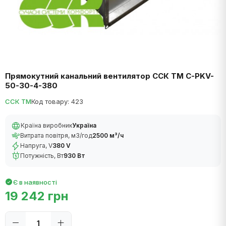
Прямокутний канальний вентилятор ССК ТМ C-PKV-
50-30-4-380
ССК ТМ
Код товару: 423
Країна виробник
Україна
Витрата повітря, м3/год
2500 м³/ч
Напруга, V
380 V
Потужність, Вт
930 Вт
Є в наявності
19 242 грн