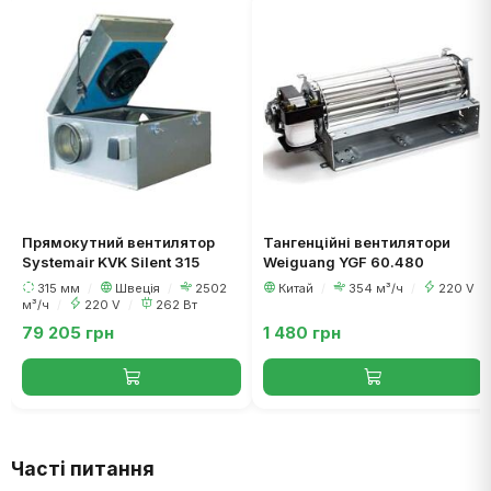
Прямокутний вентилятор
Тангенційні вентилятори
Systemair KVK Silent 315
Weiguang YGF 60.480
315 мм
/
Швеція
/
2502
Китай
/
354 м³/ч
/
220 V
м³/ч
/
220 V
/
262 Вт
79 205 грн
1 480 грн
Часті питання