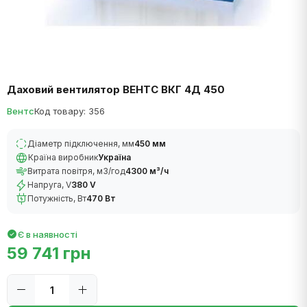
Даховий вентилятор ВЕНТС ВКГ 4Д 450
Вентс
Код товару: 356
Діаметр підключення, мм
450 мм
Країна виробник
Україна
Витрата повітря, м3/год
4300 м³/ч
Напруга, V
380 V
Потужність, Вт
470 Вт
Є в наявності
59 741 грн