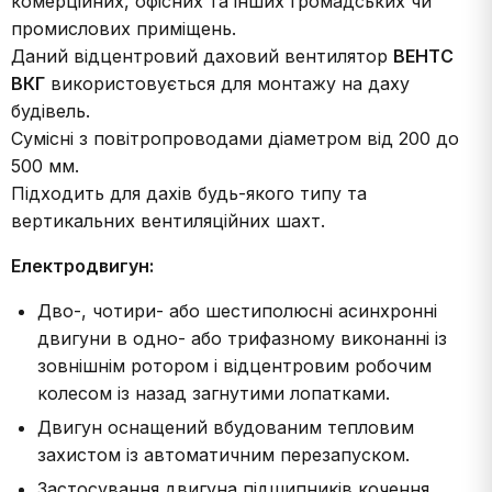
комерційних, офісних та інших громадських чи
промислових приміщень.
Даний відцентровий даховий вентилятор
ВЕНТС
ВКГ
використовується для монтажу на даху
будівель.
Сумісні з повітропроводами діаметром від 200 до
500 мм.
Підходить для дахів будь-якого типу та
вертикальних вентиляційних шахт.
Електродвигун:
Дво-, чотири- або шестиполюсні асинхронні
двигуни в одно- або трифазному виконанні із
зовнішнім ротором і відцентровим робочим
колесом із назад загнутими лопатками.
Двигун оснащений вбудованим тепловим
захистом із автоматичним перезапуском.
Застосування двигуна підшипників кочення