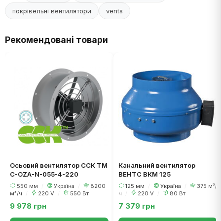
покрівельні вентилятори
vents
Рекомендовані товари
Осьовий вентилятор ССК ТМ
Канальний вентилятор
C-OZA-N-055-4-220
ВЕНТС ВКМ 125
550 мм
/
Україна
/
8200
125 мм
/
Україна
/
375 м³/
м³/ч
/
220 V
/
550 Вт
ч
/
220 V
/
80 Вт
9 978 грн
7 379 грн