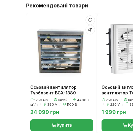
Рекомендовані товари
Осьовий вентилятор
Осьовий витя
Турбовент ВСХ-1380
вентилятор Т
250
1250 мм
/
Китай
/
44000
250 мм
/
Ки
м³/ч
/
380 V
/
1100 Вт
/
220 V
/
35
24 999 грн
1 999 грн
Купити
К