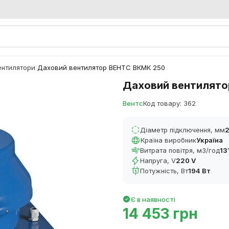
ентилятори
Даховий вентилятор ВЕНТС ВКМК 250
/
Даховий вентилято
Вентс
Код товару: 362
Діаметр підключення, мм
Країна виробник
Україна
Витрата повітря, м3/год
13
Напруга, V
220 V
Потужність, Вт
194 Вт
Є в наявності
14 453 грн