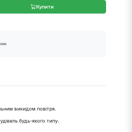
Купити
ткою
льним викидом повітря.
дівель будь-якого типу.