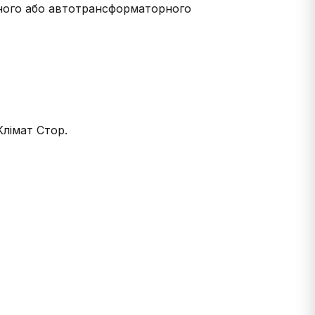
рного або автотрансформаторного
Клімат Стор.