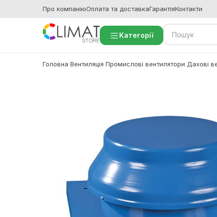
Про компанію
Оплата та доставка
Гарантія
Контакти
Категорії
Головна
Вентиляція
Промислові вентилятори
Дахові в
/
/
/