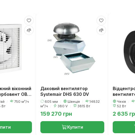
жний віконний
Даховий вентилятор
Відцентр
урбовент ОВВ
Systemair DHS 630 DV
вентилят
120/60 (р
тай
/
750 м³/ч
605 мм
/
Швеція
/
14832
Чехія
/
 Вт
м³/ч
/
380 V
/
3815 Вт
52 Вт
159 270 грн
2 635 г
упити
Купити