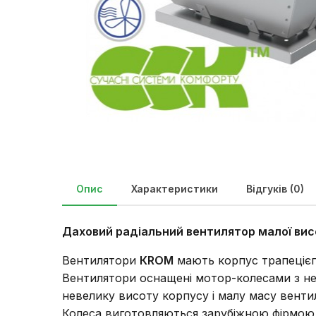
Опис
Характеристики
Відгуків (0)
Даховий радіальний вентилятор малої ви
Вентилятори
КROM
мають корпус трапецієп
Вентилятори оснащені мотор-колесами з нев
невелику висоту корпусу і малу масу венти
Колеса виготовляються зарубіжною фірмою, 