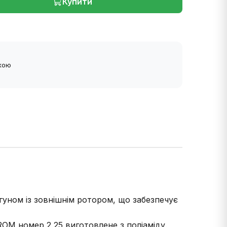
Купити
ткою
уном із зовнішнім ротором, що забезпечує
OM номер 2,25 виготовлене з поліаміду.