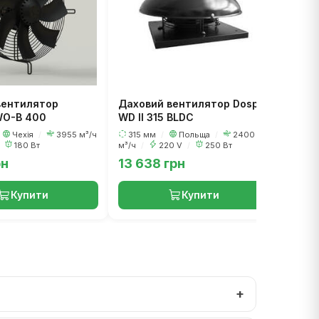
вентилятор
Даховий вентилятор Dospel
WO-B 400
WD II 315 BLDC
Чехія
/
3955 м³/ч
315 мм
/
Польща
/
2400
180 Вт
м³/ч
/
220 V
/
250 Вт
рн
13 638 грн
7 69
Купити
Купити