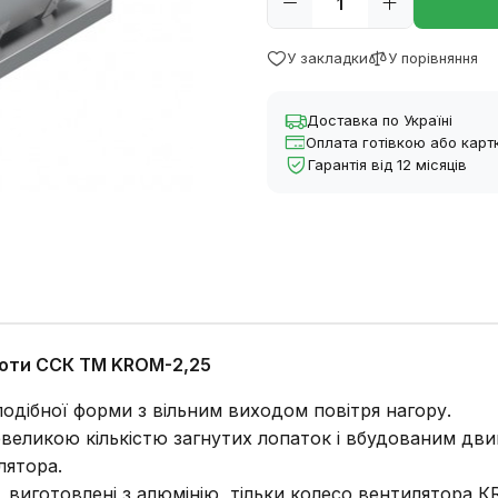
У закладки
У порівняння
Доставка по Україні
Оплата готівкою або кар
Гарантія від 12 місяців
соти ССК ТМ KROM-2,25
одібної форми з вільним виходом повітря нагору.
еликою кількістю загнутих лопаток і вбудованим двиг
лятора.
виготовлені з алюмінію, тільки колесо вентилятора КR