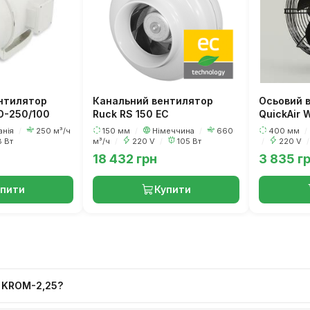
нтилятор
Канальний вентилятор
Осьовий 
D-250/100
Ruck RS 150 EC
QuickAir 
анія
/
250 м³/ч
150 мм
/
Німеччина
/
660
400 мм
/
8 Вт
м³/ч
/
220 V
/
105 Вт
/
220 V
/
18 432 грн
3 835 г
упити
Купити
 KROM-2,25?