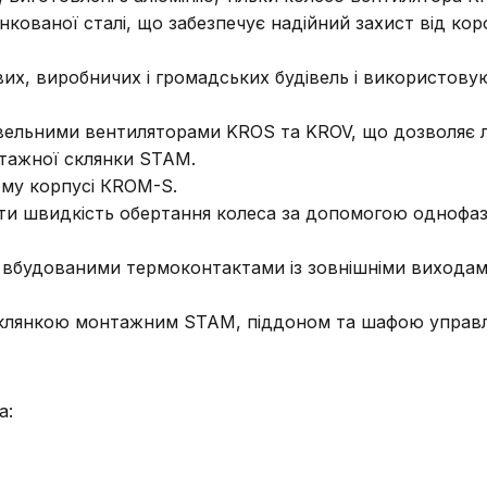
кованої сталі, що забезпечує надійний захист від коро
х, виробничих і громадських будівель і використову
крівельними вентиляторами KROS та KROV, що дозволяє
нтажної склянки ЅТАМ.
ому корпусі КROM-S.
и швидкість обертання колеса за допомогою однофазн
 вбудованими термоконтактами із зовнішніми виходам
склянкою монтажним ЅТАМ, піддоном та шафою управл
а: