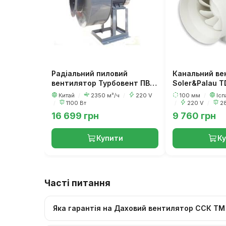
Радіальний пиловий
Канальний ве
вентилятор Турбовент ПВР
Soler&Palau T
1.1
Китай
/
2350 м³/ч
/
220 V
100 мм
/
Ісп
/
1100 Вт
/
220 V
/
2
16 699 грн
9 760 грн
Купити
К
Часті питання
Яка гарантія на Даховий вентилятор ССК ТМ