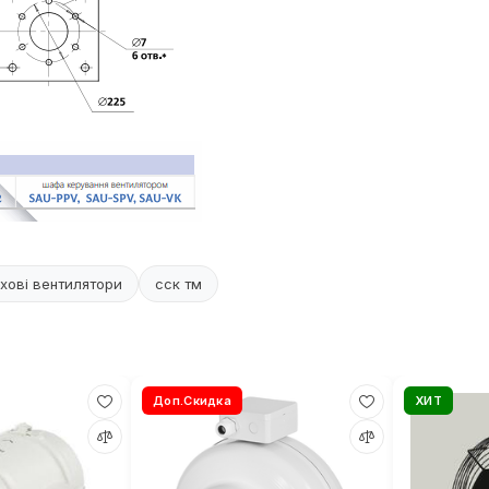
хові вентилятори
сск тм
Доп.Скидка
ХИТ