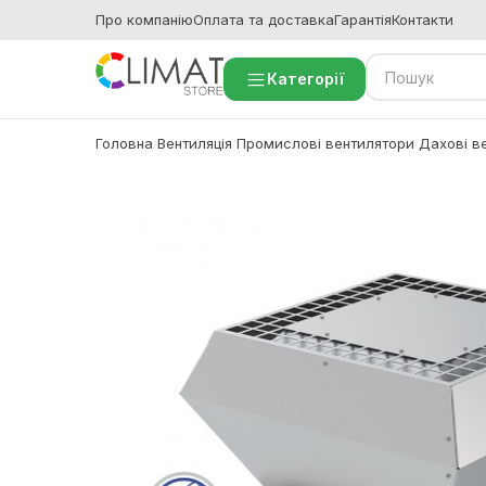
Про компанію
Оплата та доставка
Гарантія
Контакти
Категорії
Головна
Вентиляція
Промислові вентилятори
Дахові в
/
/
/