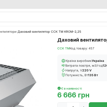
ентилятори
Даховий вентилятор ССК ТМ KROM-2,25
/
Даховий вентилято
ССК ТМ
Код товару: 457
Країна виробник
Україна
Витрата повітря, м3/год
12
Напруга, V
220 V
Потужність, Вт
135 Вт
Є в наявності
6 666 грн