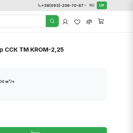
+38(093)-256-70-87
RU
UK
р ССК ТМ KROM-2,25
00 м³/ч