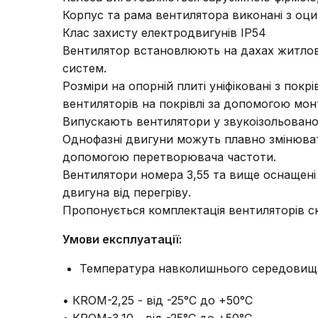
Корпус та рама вентилятора виконані з оцин
Клас захисту електродвигунів IP54
Вентилятор встановлюють на дахах житлови
систем.
Розміри на опорній плиті уніфіковані з по
вентиляторів на покрівлі за допомогою мо
Випускають вентилятори у звукоізольован
Однофазні двигуни можуть плавно змінюват
допомогою перетворювача частоти.
Вентилятори номера 3,55 та вище оснащені
двигуна від перегріву.
Пропонується комплектація вентиляторів 
Умови експлуатації:
Температура навколишнього середовищ
• КRОМ-2,25 - від -25°С до +50°С