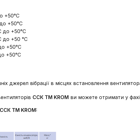
до +50°С
 до +50°С
С до +50°С
С до +50 °С
до +50°С
до +50°С
ніх джерел вібрації в місцях встановлення вентилятор
вентиляторів
ССК ТМ KROM
ви можете отримати у фахів
 ССК ТМ KROM: