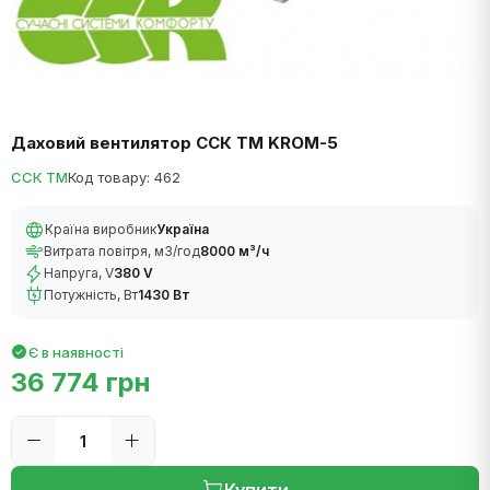
Даховий вентилятор ССК ТМ KROM-5
ССК ТМ
Код товару: 462
Країна виробник
Україна
Витрата повітря, м3/год
8000 м³/ч
Напруга, V
380 V
Потужність, Вт
1430 Вт
Є в наявності
36 774 грн