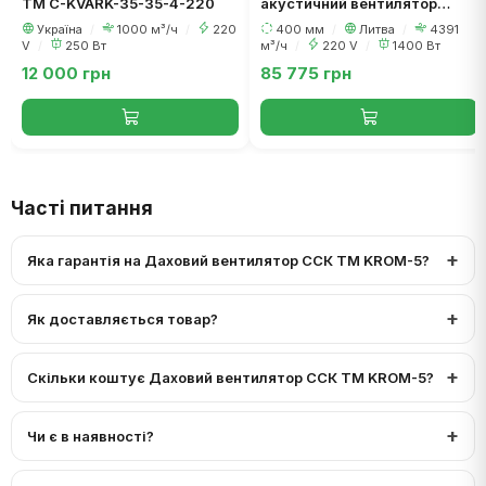
ТМ C-KVARK-35-35-4-220
акустичний вентилятор
Salda AKU 400 S
Україна
/
1000 м³/ч
/
220
400 мм
/
Литва
/
4391
V
/
250 Вт
м³/ч
/
220 V
/
1400 Вт
12 000 грн
85 775 грн
Часті питання
Яка гарантія на Даховий вентилятор ССК ТМ KROM-5?
Як доставляється товар?
Скільки коштує Даховий вентилятор ССК ТМ KROM-5?
Чи є в наявності?