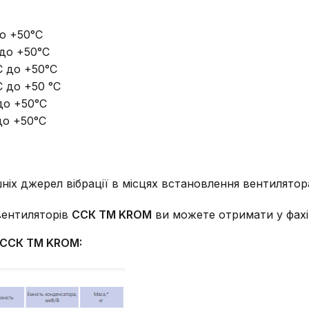
до +50°С
 до +50°С
С до +50°С
С до +50 °С
до +50°С
до +50°С
ніх джерел вібрації в місцях встановлення вентилятор
вентиляторів
ССК ТМ KROM
ви можете отримати у фахів
 ССК ТМ KROM: