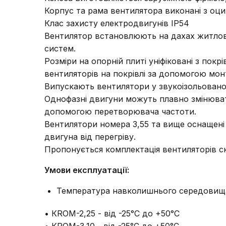
Корпус та рама вентилятора виконані з оцин
Клас захисту електродвигунів IP54
Вентилятор встановлюють на дахах житлови
систем.
Розміри на опорній плиті уніфіковані з по
вентиляторів на покрівлі за допомогою мо
Випускають вентилятори у звукоізольован
Однофазні двигуни можуть плавно змінюват
допомогою перетворювача частоти.
Вентилятори номера 3,55 та вище оснащені
двигуна від перегріву.
Пропонується комплектація вентиляторів 
Умови експлуатації:
Температура навколишнього середовищ
• КRОМ-2,25 - від -25°С до +50°С