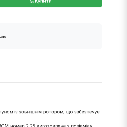
Купити
ткою
уном із зовнішнім ротором, що забезпечує
OM номер 2,25 виготовлене з поліаміду.