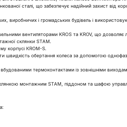
кованої сталі, що забезпечує надійний захист від коро
х, виробничих і громадських будівель і використову
крівельними вентиляторами KROS та KROV, що дозволяє
нтажної склянки ЅТАМ.
ому корпусі КROM-S.
и швидкість обертання колеса за допомогою однофазн
 вбудованими термоконтактами із зовнішніми виходам
склянкою монтажним ЅТАМ, піддоном та шафою управл
а: