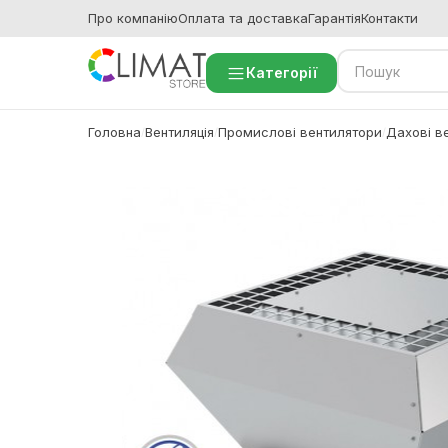
Про компанію
Оплата та доставка
Гарантія
Контакти
Категорії
Головна
Вентиляція
Промислові вентилятори
Дахові в
/
/
/