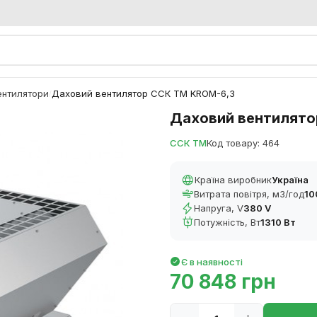
ентилятори
Даховий вентилятор ССК ТМ KROM-6,3
/
Даховий вентилято
ССК ТМ
Код товару: 464
Країна виробник
Україна
Витрата повітря, м3/год
10
Напруга, V
380 V
Потужність, Вт
1310 Вт
Є в наявності
70 848 грн