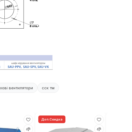
хові вентилятори
сск тм
Доп.Скидка