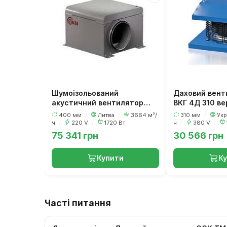
Шумоізольований
Даховий вент
акустичний вентилятор
ВКГ 4Д 310 ве
Salda AKU 400 D
400 мм
/
Литва
/
3664 м³/
310 мм
/
Укр
ч
/
220 V
/
1720 Вт
ч
/
380 V
/
75 341 грн
30 566 грн
Купити
К
Часті питання