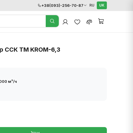
+38(093)-256-70-87
RU
UK
р ССК ТМ KROM-6,3
000 м³/ч