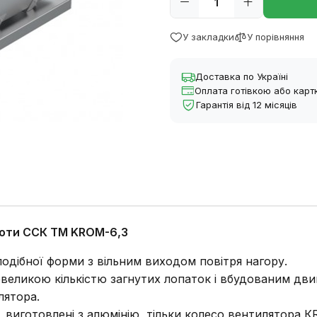
У закладки
У порівняння
Доставка по Україні
Оплата готівкою або кар
Гарантія від 12 місяців
соти ССК ТМ KROM-6,3
одібної форми з вільним виходом повітря нагору.
еликою кількістю загнутих лопаток і вбудованим двиг
лятора.
виготовлені з алюмінію, тільки колесо вентилятора КR