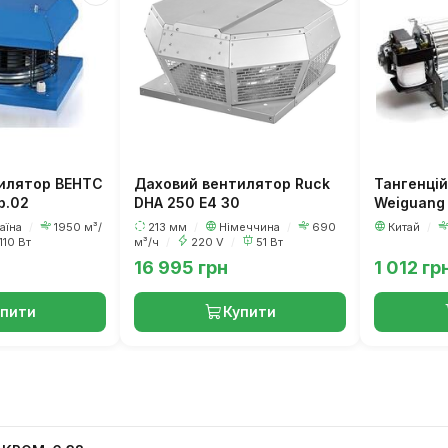
илятор ВЕНТС
Даховий вентилятор Ruck
Тангенцій
р.02
DHA 250 E4 30
Weiguang
аїна
/
1950 м³/
213 мм
/
Німеччина
/
690
Китай
/
110 Вт
м³/ч
/
220 V
/
51 Вт
16 995 грн
1 012 гр
упити
Купити