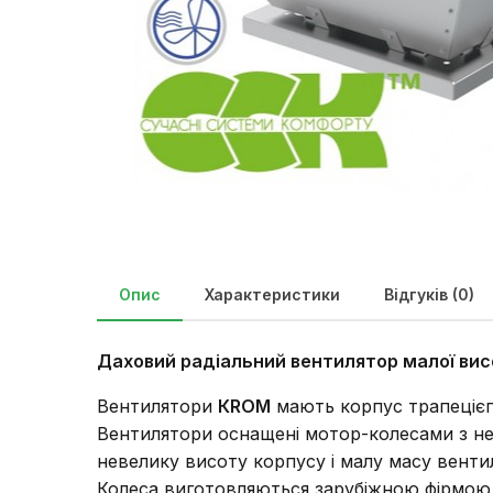
Опис
Характеристики
Відгуків (0)
Даховий радіальний вентилятор малої ви
Вентилятори
КROM
мають корпус трапецієп
Вентилятори оснащені мотор-колесами з нев
невелику висоту корпусу і малу масу венти
Колеса виготовляються зарубіжною фірмою, 