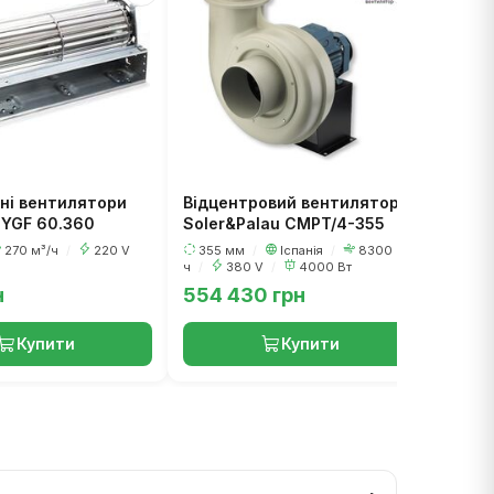
S-80
800
7000
Вт
ні вентилятори
Відцентровий вентилятор
 YGF 60.360
Soler&Palau CMPT/4-355
270 м³/ч
/
220 V
355 мм
/
Іспанія
/
8300 м³/
ч
/
380 V
/
4000 Вт
н
554 430 грн
65 3
Купити
Купити