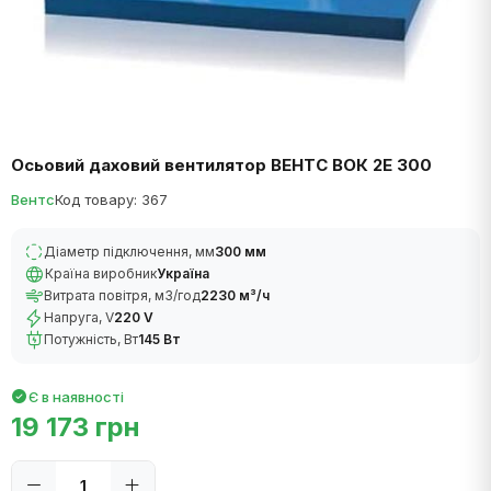
Осьовий даховий вентилятор ВЕНТС ВОК 2Е 300
Вентс
Код товару: 367
Діаметр підключення, мм
300 мм
Країна виробник
Україна
Витрата повітря, м3/год
2230 м³/ч
Напруга, V
220 V
Потужність, Вт
145 Вт
Є в наявності
19 173 грн