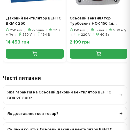
Даховий вентилятор ВЕНТС
Осьовий вентилятор
ВКМК 250
Турбовент НОК 150 (зі
зворотним клапаном)
250 мм
/
Україна
/
1310
150 мм
/
Китай
/
900 м³/
м³/ч
/
220 V
/
194 Вт
ч
/
220 V
/
40 Вт
14 453 грн
2 199 грн
Часті питання
Яка гарантія на Осьовий даховий вентилятор ВЕНТС
ВОК 2Е 300?
Як доставляється товар?
Скільки коштує Осьовий даховий вентилятор ВЕНТС