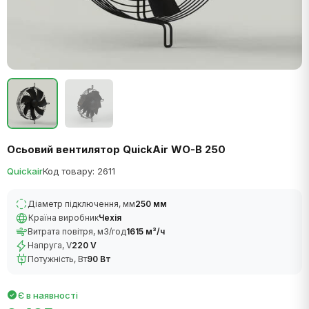
Осьовий вентилятор QuickAir WO-B 250
Quickair
Код товару: 2611
Діаметр підключення, мм
250 мм
Країна виробник
Чехія
Витрата повітря, м3/год
1615 м³/ч
Напруга, V
220 V
Потужність, Вт
90 Вт
Є в наявності