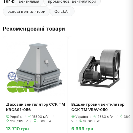
Теги:
вентиляція
промислові вентилятори
осьові вентилятори
QuickAir
Рекомендовані товари
Даховий вентилятор ССК ТМ
Відцентровий вентилятор
KROS91-056
ССК ТМ VRAV-050
Україна
/
15500 м³/ч
/
Україна
/
2363 м³/ч
/
380
220/380 V
/
3000 Вт
V
/
30000 Вт
13 710 грн
6 696 грн