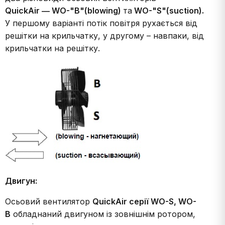
QuickAir ― WO-"B"(blowing)
та
WO-"S"(suction).
У першому варіанті потік повітря рухається від
решітки на крильчатку, у другому – навпаки, від
крильчатки на решітку.
Двигун:
Осьовий вентилятор
QuickAir серії WO-S, WO-
B
обладнаний двигуном із зовнішнім ротором,