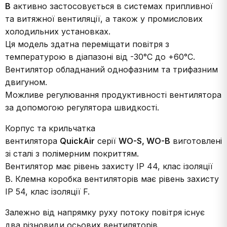
B
активно застосовується в системах припливної
та витяжної вентиляції, а також у промислових
холодильних установках.
Ця модель здатна переміщати повітря з
температурою в діапазоні від -30°С до +60°С.
Вентилятор обладнаний однофазним та трифазним
двигуном.
Можливе регулювання продуктивності вентилятора
за допомогою регулятора швидкості.
Корпус та крильчатка
вентилятора
QuickAir
серії
WO-S, WO-B
виготовлені
зі сталі з полімерним покриттям.
Вентилятор має рівень захисту IP 44, клас ізоляції
В. Клемна коробка вентиляторів має рівень захисту
IP 54, клас ізоляції F.
Залежно від напрямку руху потоку повітря існує
два різновиди осьових вентиляторів