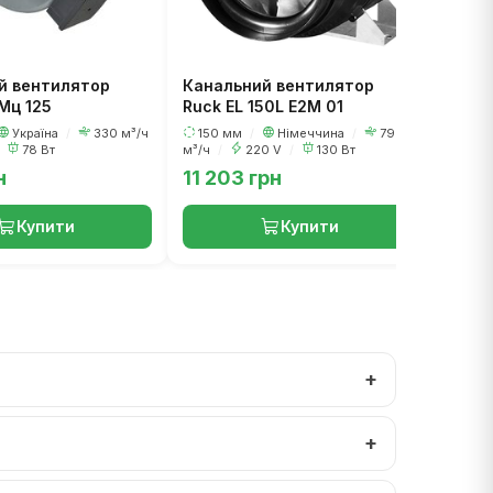
й вентилятор
Канальний вентилятор
Мц 125
Ruck EL 150L E2M 01
Україна
/
330 м³/ч
150 мм
/
Німеччина
/
790
78 Вт
м³/ч
/
220 V
/
130 Вт
н
11 203 грн
29 3
Купити
Купити