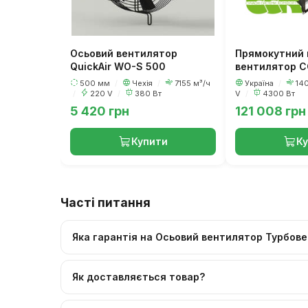
Осьовий вентилятор
Прямокутний 
QuickAir WO-S 500
вентилятор С
100-50-4-380
500 мм
/
Чехія
/
7155 м³/ч
Україна
/
14
/
220 V
/
380 Вт
V
/
4300 Вт
5 420 грн
121 008 грн
Купити
К
Часті питання
Яка гарантія на Осьовий вентилятор Турбов
Як доставляється товар?