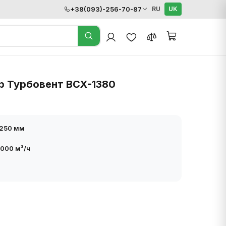
+38(093)-256-70-87
RU
UK
р Турбовент ВСХ-1380
1250 мм
000 м³/ч