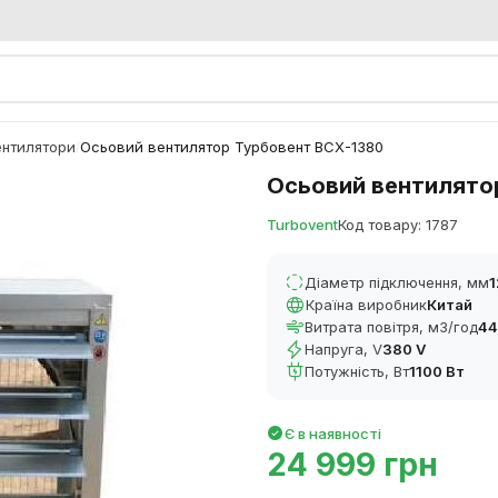
ентилятори
Осьовий вентилятор Турбовент ВСХ-1380
/
Осьовий вентилято
Turbovent
Код товару: 1787
Діаметр підключення, мм
Країна виробник
Китай
Витрата повітря, м3/год
44
Напруга, V
380 V
Потужність, Вт
1100 Вт
Є в наявності
24 999 грн