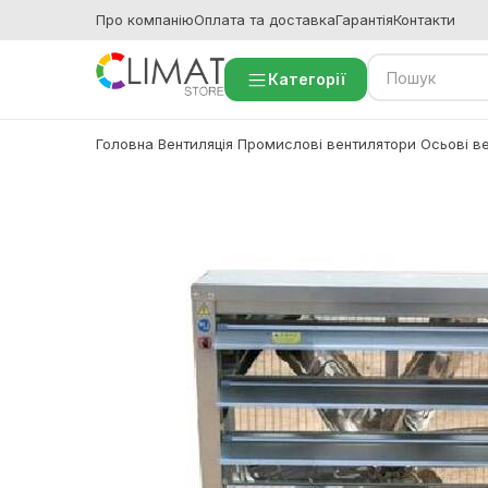
Про компанію
Оплата та доставка
Гарантія
Контакти
Категорії
Головна
Вентиляція
Промислові вентилятори
Осьові в
/
/
/