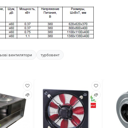
ьові вентилятори
турбовент