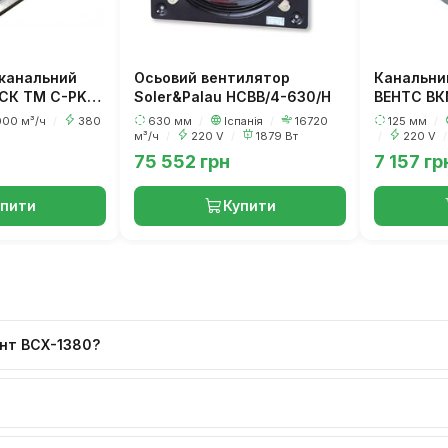
канальний
Осьовий вентилятор
Канальни
СК ТМ C-PKV-
Soler&Palau HCBB/4-630/H
ВЕНТС ВК
000 м³/ч
/
380
630 мм
/
Іспанія
/
16720
125 мм
/
м³/ч
/
220 V
/
1879 Вт
/
220 V
/
75 552 грн
7 157 гр
упити
Купити
ент ВСХ-1380?