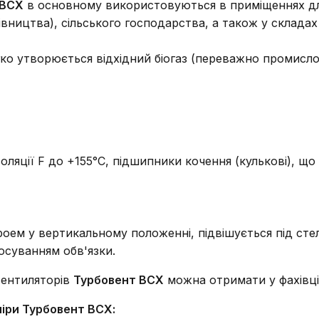
 ВСХ
в основному використовуються в приміщеннях д
івництва), сільського господарства, а також у складах
гко утворюється відхідний біогаз (переважно промисл
оляції F до +155°С, підшипники кочення (кулькові), щ
оем у вертикальному положенні, підвішується під стел
осуванням обв'язки.
вентиляторів
Турбовент ВСХ
можна отримати у фахівці
міри Турбовент ВСХ: