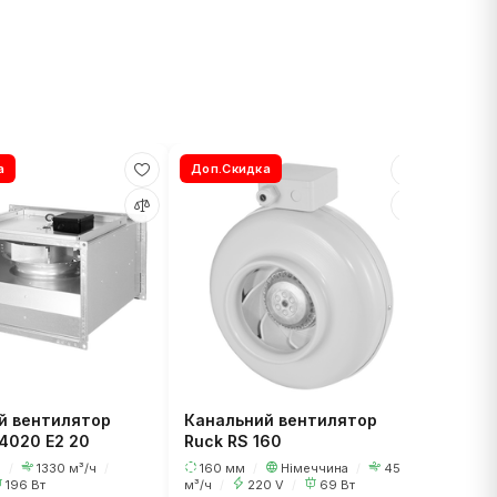
а
Доп.Скидка
Осьо
Турбо
(на р
450
/
2
й вентилятор
Канальний вентилятор
4020 E2 20
Ruck RS 160
а
/
1330 м³/ч
/
160 мм
/
Німеччина
/
450
196 Вт
м³/ч
/
220 V
/
69 Вт