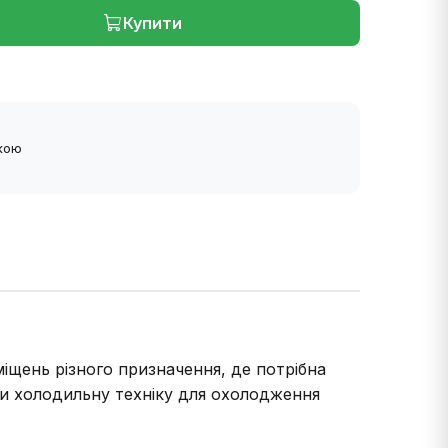
Купити
ткою
щень різного призначення, де потрібна
ти холодильну техніку для охолодження