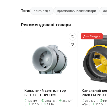
Теги:
вентиляція
промислові вентилятори
ос
Рекомендовані товари
Доп.Скидка
Канальний вентилятор
Канальний ве
ВЕНТС ТТ ПРО 125
Ruck EM 280 
125 мм
/
Україна
/
350 м³/ч
280 мм
/
Ні
/
220 V
/
29 Вт
м³/ч
/
220 V
/