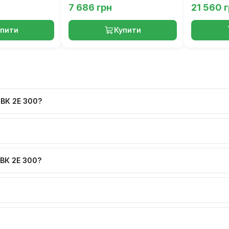
7 686 грн
21 560 
упити
Купити
ОВК 2Е 300?
ВК 2Е 300?