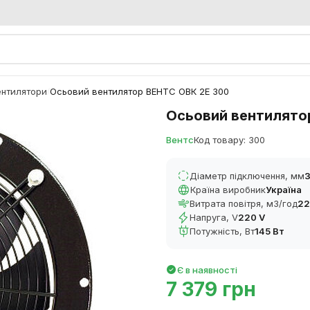
ентилятори
Осьовий вентилятор ВЕНТС ОВК 2Е 300
/
Осьовий вентилято
Вентс
Код товару: 300
Діаметр підключення, мм
Країна виробник
Україна
Витрата повітря, м3/год
22
Напруга, V
220 V
Потужність, Вт
145 Вт
Є в наявності
7 379 грн