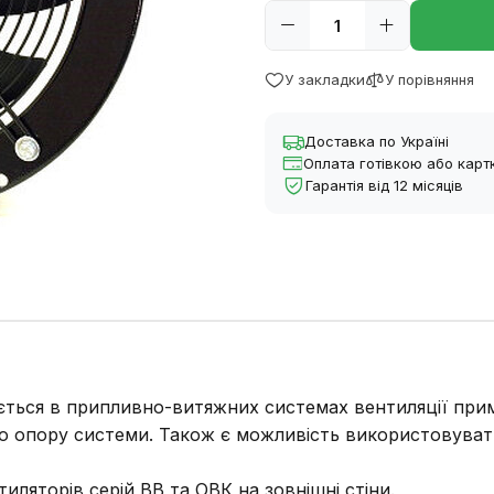
У закладки
У порівняння
Доставка по Україні
Оплата готівкою або кар
Гарантія від 12 місяців
ться в припливно-витяжних системах вентиляції примі
го опору системи. Також є можливість використовува
ляторів серій ВВ та ОВК на зовнішні стіни.