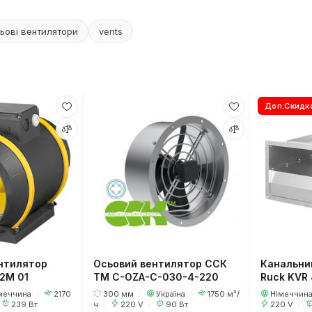
ьові вентилятори
vents
Доп.Скидк
нтилятор
Осьовий вентилятор ССК
Канальни
E2M 01
ТМ C-OZA-C-030-4-220
Ruck KVR 
меччина
/
2170
300 мм
/
Україна
/
1750 м³/
Німеччин
239 Вт
ч
/
220 V
/
90 Вт
220 V
/