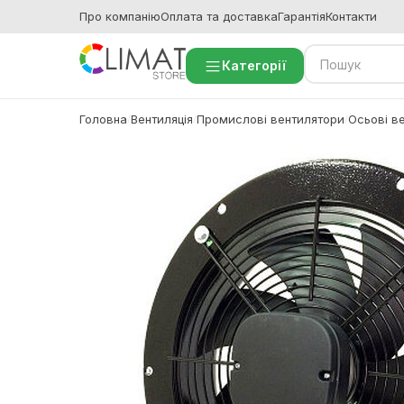
Про компанію
Оплата та доставка
Гарантія
Контакти
Категорії
Головна
Вентиляція
Промислові вентилятори
Осьові в
/
/
/