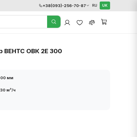
+38(093)-256-70-87
RU
UK
р ВЕНТС ОВК 2Е 300
300 мм
30 м³/ч