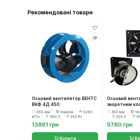
Рекомендовані товари
Осьовий вентилятор ВЕНТС
Осьовий венти
ВКФ 4Д 450
зворотним кл
QuickAir FK 3
450 мм
/
Україна
/
5280
350 мм
/
Че
м³/ч
/
380 V
/
250 Вт
/
220 V
/
4
13861 грн
5780 грн
Купити
К