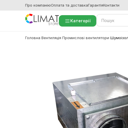
Про компанію
Оплата та доставка
Гарантія
Контакти
Категорії
Головна
Вентиляція
Промислові вентилятори
Шумоізол
/
/
/