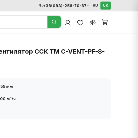
+38(093)-256-70-87
RU
UK
ентилятор ССК ТМ C-VENT-PF-S-
355 мм
00 м³/ч