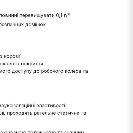
повинні перевищувати 0,1 г/³
ебезпечних домішок
 корозії.
шкового покриття.
мого доступу до робочого колеса та
укоізоляційні властивості.
лі, проходять ретельне статичне та
споживаною потужністю та значним