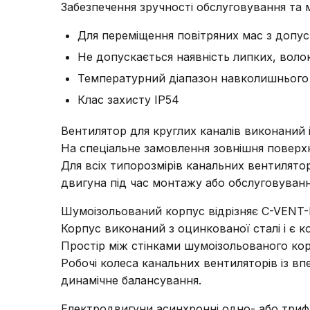
Забезпечення зручності обслуговування та
Для переміщення повітряних мас з допус
Не допускається наявність липких, вол
Температурний діапазон навколишнього 
Клас захисту IP54
Вентилятор для круглих каналів виконаний і
На спеціальне замовлення зовнішня поверх
Для всіх типорозмірів канальних вентилято
двигуна під час монтажу або обслуговуванн
Шумоізольований корпус відрізняє C-VENT-P
Корпус виконаний з оцинкованої сталі і є 
Простір між стінками шумоізольованого кор
Робочі колеса канальних вентиляторів із в
динамічне балансування.
Електродвигуни асинхронні одно- або триф