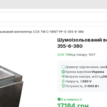
ьований вентилятор ССК ТМ C-VENT-PF-S-355-6-380
Шумоізольований в
355-6-380
ССК ТМ
Код товару: 1647
Діаметр підключення, мм
Країна виробник
Україна
Витрата повітря, м3/год
36
Напруга, V
380 V
Потужність, Вт
900 Вт
Є в наявності
17184 грн