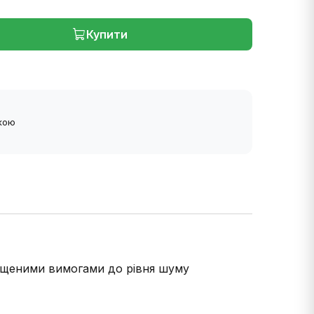
Купити
ткою
вищеними вимогами до рівня шуму