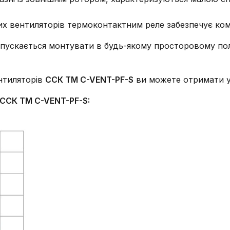
их вентиляторів термоконтактним реле забезпечує ко
пускається монтувати в будь-якому просторовому пол
нтиляторів
ССК ТМ C-VENT-PF-S
ви можете отримати у 
 ССК ТМ C-VENT-PF-S: