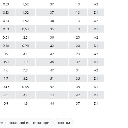
моізольовані вентилятори
скк тм