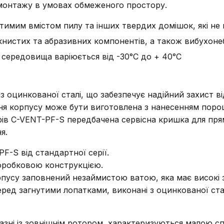
 монтажу в умовах обмеженого простору.
тимим вмістом пилу та інших твердих домішок, які не 
окнистих та абразивних компонентів, а також вибухон
середовища варіюється від -30°С до + 40°С
з оцинкованої сталі, що забезпечує надійний захист від
ня корпусу може бути виготовлена з нанесенням поро
рів C-VENT-PF-S передбачена сервісна кришка для пря
я.
F-S від стандартної серії.
коробковою конструкцією.
пусу заповнений незаймистою ватою, яка має високі зв
перед загнутими лопатками, виконані з оцинкованої ста
азні із зовнішнім ротором, характеризуються малою 