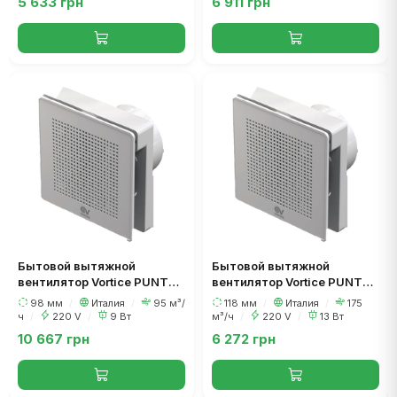
5 633 грн
6 911 грн
Бытовой вытяжной
Бытовой вытяжной
вентилятор Vortice PUNTO
вентилятор Vortice PUNTO
EVO ME 100/4 LL TP HCS
EVO ME 120/5 LL
98 мм
/
Италия
/
95 м³/
118 мм
/
Италия
/
175
(датчик влажности)
ч
/
220 V
/
9 Вт
м³/ч
/
220 V
/
13 Вт
10 667 грн
6 272 грн