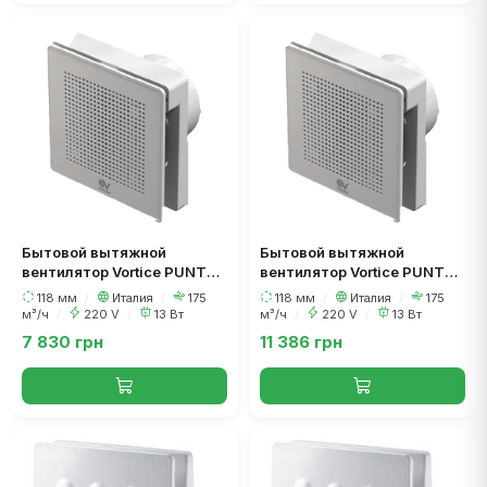
Бытовой вытяжной
Бытовой вытяжной
вентилятор Vortice PUNTO
вентилятор Vortice PUNTO
EVO ME 120/5 LL T (таймер)
EVO ME 120/5 LL TP HCS
118 мм
/
Италия
/
175
118 мм
/
Италия
/
175
(датчик влажности)
м³/ч
/
220 V
/
13 Вт
м³/ч
/
220 V
/
13 Вт
7 830 грн
11 386 грн