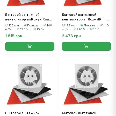
Бытовой вытяжной
Бытовой вытяжной
вентилятор airRoxy dRim
вентилятор airRoxy dRim
125 PS BB (Шнурочный
125 RMS BB (Сенсор
125 мм
/
Польша
/
140
125 мм
/
Польша
/
140
выключатель, подшипник)
движения, таймер,
м³/ч
/
220 V
/
10 Вт
м³/ч
/
220 V
/
10 Вт
подшипник)
1 815 грн
2 476 грн
Бытовой вытяжной
Бытовой вытяжной