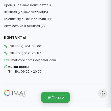
Также бытовые вентиляторы используют в
Промышленные вентиляторы
жару. В отличие от кондиционера, они не
Вентиляционные установки
охлаждают воздух. Их принцип работы
Комплектующие к вентиляции
позволяет создать эффект ветра в помещении.
Автоматика к вентиляции
Благодаря этому нам кажется, что находиться
около вентилятора прохладно.
КОНТАКТЫ
+38 (067) 764-65-06
Виды бытовых вентиляторов
+38 (093) 256-70-87
climatstore.com.ua@gmail.com
На современном рынке существует большое
количество разных моделей бытовых
Мы на связи
Пн - Вс: 09:00 - 20:00
вентиляционных систем. Они отличаются
формой, размером, силой потока воздуха и
другими характеристиками. По принципу
работы бытовые вентиляторы разделяют на
осевые и центробежные:
ClimatStore © 2026
Осевые