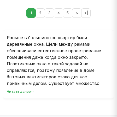
1
2
3
4
5
>
>|
Раньше в большинстве квартир были
деревянные окна. Щели между рамами
обеспечивали естественное проветривание
помещения даже когда окно закрыто.
Пластиковые окна с такой задачей не
справляются, поэтому появление в доме
бытовых вентиляторов стало для нас
привычным делом. Существует множество
видов бытовых вентиляторов, которые
Читать далее
выполняют различные функции, начиная от
простого создания движения воздуха и
заканчивая вытягиванием неприятных запахов
или влаги. Как выбрать бытовые вентилятор