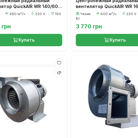
обежный радиальный
Центробежный радиальны
ятор QuickAIR WR 140/60
вентилятор QuickAIR WR 1
а)
(улитка)
я
/
460 м³/ч
/
220 V
/
150
Чехия
/
600 м³/ч
/
220 V
Вт
 грн
3 770 грн
Купить
Купить