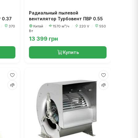
Радиальный пылевой
 0.37
вентилятор Турбовент ПВР 0.55
/
370
Китай
/
1570 м³/ч
/
220 V
/
550
Вт
13 399 грн
Купить