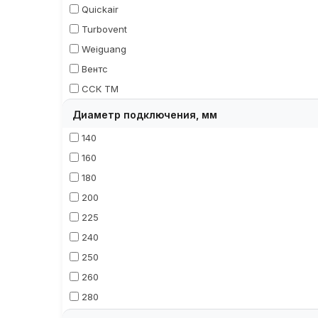
Quickair
Turbovent
Weiguang
Вентс
ССК ТМ
Диаметр подключения, мм
140
160
180
200
225
240
250
260
280
315