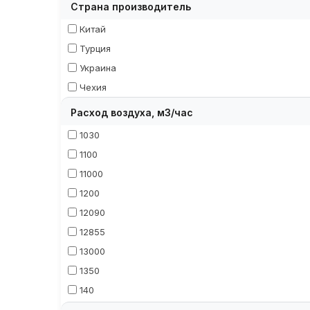
Страна производитель
Китай
Турция
Украина
Чехия
Расход воздуха, м3/час
1030
1100
11000
1200
12090
12855
13000
1350
140
1450