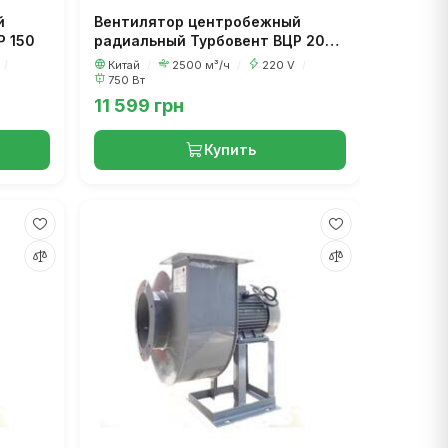
й
Вентилятор центробежный
Р 150
радиальный Турбовент ВЦР 200
1ф
/
Китай
/
2500 м³/ч
/
220 V
/
750 Вт
11 599 грн
Купить