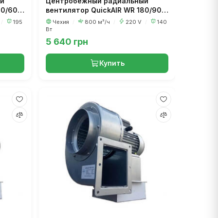
й
Центробежный радиальный
60/60
вентилятор QuickAIR WR 180/90
(улитка)
/
195
Чехия
/
800 м³/ч
/
220 V
/
140
Вт
5 640 грн
Купить