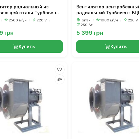
лятор радиальный из
Вентилятор центробежны
веющей стали Турбовент
радиальный Турбовент ВЦ
00
/
2500 м³/ч
/
220 V
/
Китай
/
1900 м³/ч
/
220 V
т
250 Вт
9 грн
5 399 грн
Купить
Купить