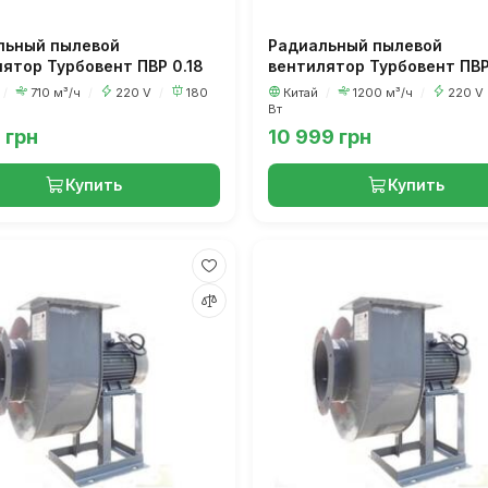
льный пылевой
Радиальный пылевой
ятор Турбовент ПВР 0.18
вентилятор Турбовент ПВР
/
710 м³/ч
/
220 V
/
180
Китай
/
1200 м³/ч
/
220 V
Вт
 грн
10 999 грн
Купить
Купить