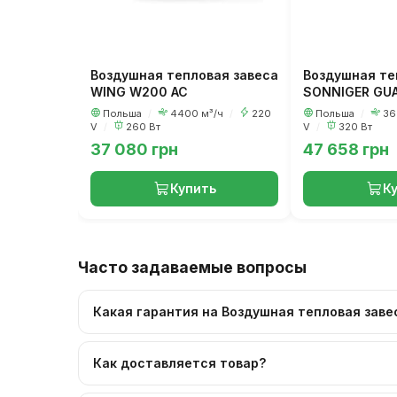
Воздушная тепловая завеса
Воздушная те
WING W200 AC
SONNIGER GUA
Польша
/
4400 м³/ч
/
220
Польша
/
36
V
/
260 Вт
V
/
320 Вт
37 080 грн
47 658 грн
Купить
К
Часто задаваемые вопросы
Какая гарантия на Воздушная тепловая заве
Как доставляется товар?