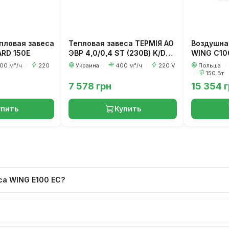
пловая завеса
Тепловая завеса ТЕРМІЯ АО
Воздушна
RD 150E
ЭВР 4,0/0,4 ST (230В) K/DS
WING С10
(M) (MP)
00 м³/ч
/
220
Украина
/
400 м³/ч
/
220 V
Польша
/
/
150 Вт
7 578 грн
15 354 
упить
Купить
са WING E100 EC?