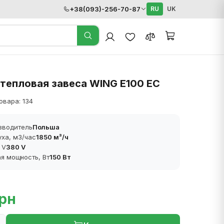
+38(093)-256-70-87
RU
UK
тепловая завеса WING E100 EC
овара: 134
зводитель
Польша
уха, м3/час
1850 м³/ч
 V
380 V
я мощность, Вт
150 Вт
грн