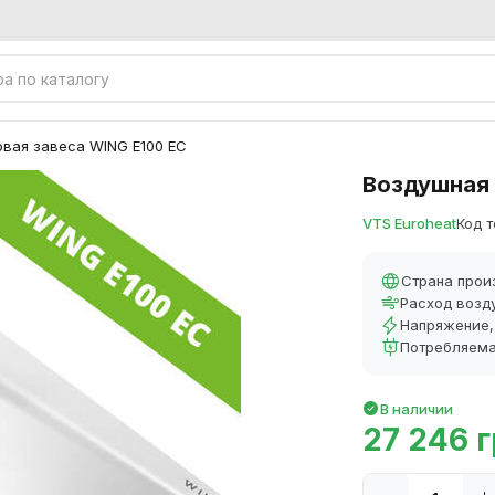
овая завеса WING E100 EC
Воздушная 
VTS Euroheat
Код т
Страна прои
Расход возд
Напряжение,
Потребляема
В наличии
27 246 