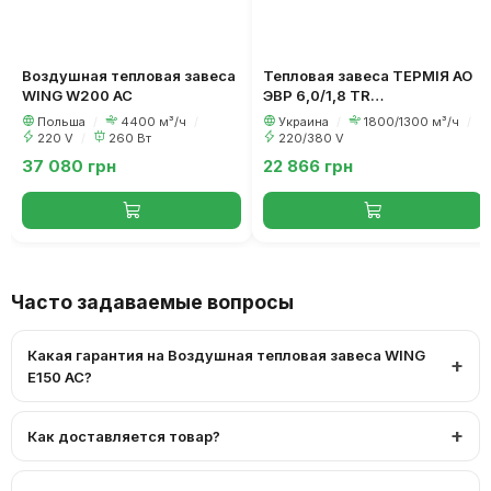
Воздушная тепловая завеса
Тепловая завеса ТЕРМІЯ АО
WING W200 AC
ЭВР 6,0/1,8 TR
(230В/3х400В) K (WRC)
Польша
/
4400 м³/ч
/
Украина
/
1800/1300 м³/ч
/
220 V
/
260 Вт
220/380 V
37 080 грн
22 866 грн
Часто задаваемые вопросы
Какая гарантия на Воздушная тепловая завеса WING
E150 AC?
Как доставляется товар?