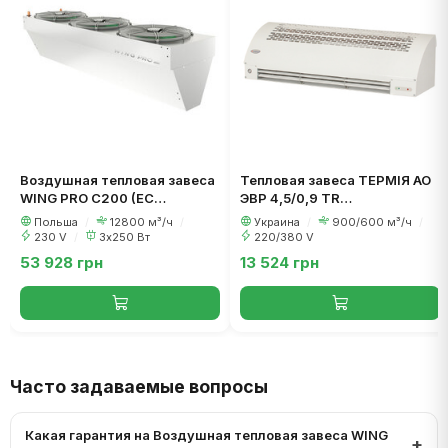
Воздушная тепловая завеса
Тепловая завеса ТЕРМІЯ АО
WING PRO С200 (EC
ЭВР 4,5/0,9 TR
двигатель)
(230В/3Х400В) К (WRC)
Польша
/
12800 м³/ч
/
Украина
/
900/600 м³/ч
/
230 V
/
3х250 Вт
220/380 V
53 928 грн
13 524 грн
Часто задаваемые вопросы
Какая гарантия на Воздушная тепловая завеса WING