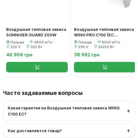
Воздушная тепловая завеса
Воздушная тепловая завеса
SONNIGER GUARD 200W
WING PRO С150 (EC
двигатель)
Польша
/
4800 м³/ч
/
Польша
/
8500 м³/ч
/
220 V
/
320 Вт
230 V
/
2х250 Вт
46 906 грн
38 982 грн
Часто задаваемые вопросы
Какая гарантия на Воздушная тепловая завеса WING
С150 EC?
Как доставляется товар?