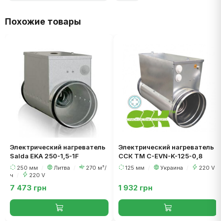
Похожие товары
Электрический нагреватель
Электрический нагреватель
Salda EKA 250-1,5-1F
ССК ТМ C-EVN-K-125-0,8
250 мм
/
Литва
/
270 м³/
125 мм
/
Украина
/
220 V
ч
/
220 V
7 473 грн
1 932 грн