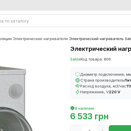
иляции
Электрические нагреватели
Электрический нагреватель Sald
/
/
Электрический нагр
Salda
Код товара: 806
Диаметр подключения, м
Страна производитель
Ли
Расход воздуха, м3/час
11
Напряжение, V
220 V
В наличии
6 533 грн