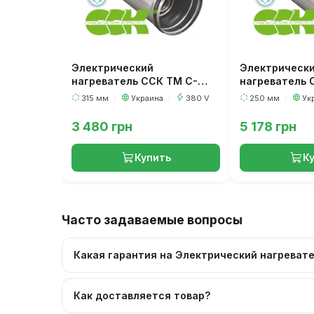
Электрический
Электрическ
нагреватель ССК ТМ C-
нагреватель 
EVN-K-315-3,0
EVN-K-250-6,
315 мм
/
Украина
/
380 V
250 мм
/
Ук
3 480 грн
5 178 грн
Купить
К
Часто задаваемые вопросы
Какая гарантия на Электрический нагревател
Как доставляется товар?