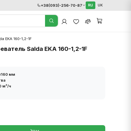
+38(093)-256-70-87
RU
UK
a EKA 160-1,2-1F
еватель Salda EKA 160-1,2-1F
м
160 мм
тва
0 м³/ч