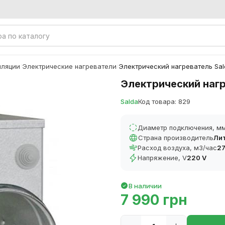
иляции
Электрические нагреватели
Электрический нагреватель Sal
/
/
Электрический нагр
Salda
Код товара: 829
Диаметр подключения, м
Страна производитель
Ли
Расход воздуха, м3/час
27
Напряжение, V
220 V
В наличии
7 990 грн