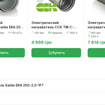
ий
Электрический
Электрич
alda EKA 200-
нагреватель ССК ТМ C-
нагревате
EVN-K-K-315-6,0
3,0-1F
тва
/
170 м³/ч
315 мм
/
Украина
/
380 V
160 мм
/
220 V
4 998 грн
7 614 гр
упить
Купить
ь Salda EKA 250-2,0-1F?