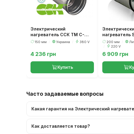
Электрический
Электрическ
нагреватель ССК ТМ C-
нагреватель S
EVN-K-150-6,0
0,6-1F
150 мм
/
Украина
/
380 V
200 мм
/
Ли
/
220 V
4 236 грн
6 909 грн
Купить
К
Часто задаваемые вопросы
Какая гарантия на Электрический нагревател
Как доставляется товар?