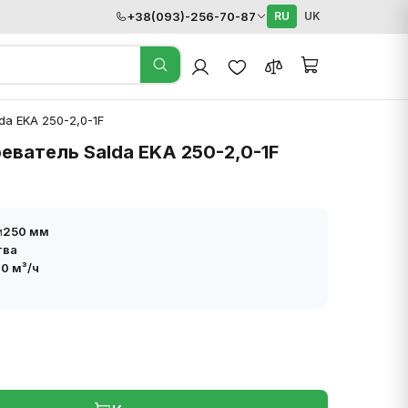
+38(093)-256-70-87
RU
UK
da EKA 250-2,0-1F
еватель Salda EKA 250-2,0-1F
м
250 мм
тва
0 м³/ч