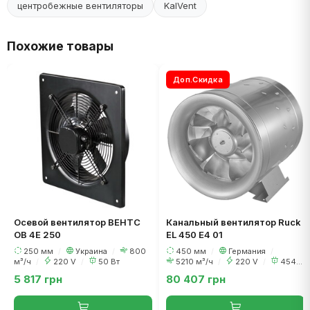
центробежные вентиляторы
KalVent
Похожие товары
Доп.Скидка
Осевой вентилятор ВЕНТС
Канальный вентилятор Ruck
ОВ 4Е 250
EL 450 E4 01
250 мм
/
Украина
/
800
450 мм
/
Германия
/
м³/ч
/
220 V
/
50 Вт
5210 м³/ч
/
220 V
/
454
Вт
5 817 грн
80 407 грн