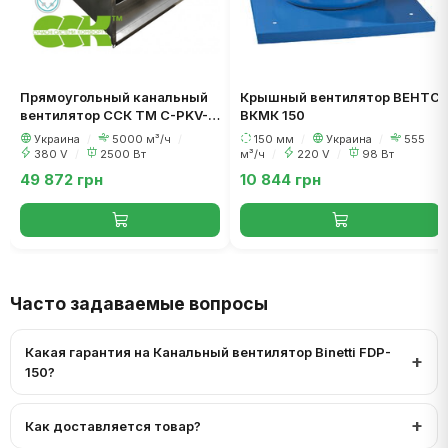
Прямоугольный канальный
Крышный вентилятор ВЕНТС
вентилятор ССК ТМ C-PKV-
ВКМК 150
60-35-4-380
Украина
/
5000 м³/ч
/
150 мм
/
Украина
/
555
380 V
/
2500 Вт
м³/ч
/
220 V
/
98 Вт
49 872 грн
10 844 грн
Часто задаваемые вопросы
Какая гарантия на Канальный вентилятор Binetti FDP-
150?
Как доставляется товар?