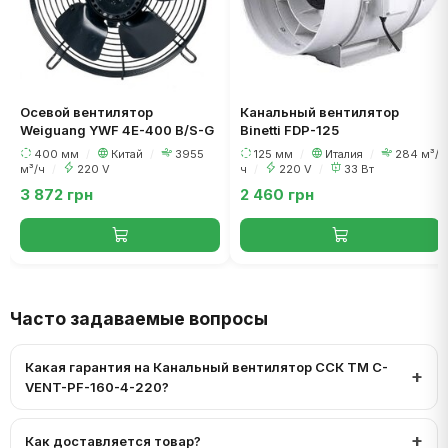
Осевой вентилятор
Канальный вентилятор
Weiguang YWF 4E-400 B/S-G
Binetti FDP-125
400 мм
/
Китай
/
3955
125 мм
/
Италия
/
284 м³/
м³/ч
/
220 V
ч
/
220 V
/
33 Вт
3 872 грн
2 460 грн
Часто задаваемые вопросы
Какая гарантия на Канальный вентилятор ССК ТМ C-
VENT-PF-160-4-220?
Как доставляется товар?