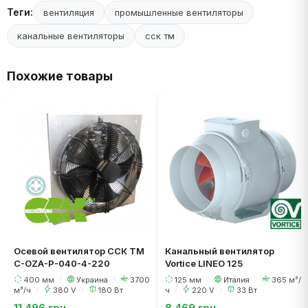
Теги:
вентиляция
промышленные вентиляторы
канальные вентиляторы
сск тм
Похожие товары
Осевой вентилятор ССК ТМ
Канальный вентилятор
C-OZA-P-040-4-220
Vortice LINEO 125
400 мм
/
Украина
/
3700
125 мм
/
Италия
/
365 м³/
м³/ч
/
380 V
/
180 Вт
ч
/
220 V
/
33 Вт
11 496 грн
8 469 грн