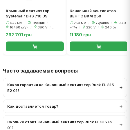
Крышный вентилятор
Канальный вентилятор
Systemair DHS 710 DS
ВЕНТС ВКМ 250
647 мм
/
Швеция
/
250 мм
/
Украина
/
1340
16488 м³/ч
/
380 V
/
м³/ч
/
220 V
/
240 Вт
2475 Вт
262 701 грн
11 180 грн
Часто задаваемые вопросы
Какая гарантия на Канальный вентилятор Ruck EL 315
E2 01?
Как доставляется товар?
Сколько стоит Канальный вентилятор Ruck EL 315 E2
01?