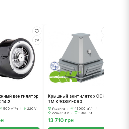
Кана
ТМ C
200
м³/ч
/
жный вентилятор
Крышный вентилятор ССК
 14.2
ТМ KROS91-090
500 м³/ч
/
220 V
Украина
/
45000 м³/ч
/
220/380 V
/
11000 Вт
рн
13 710 грн
11 0