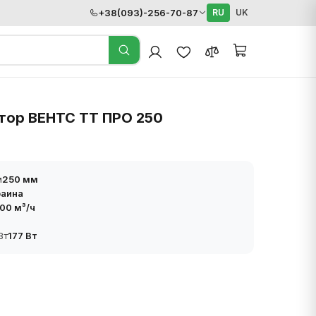
+38(093)-256-70-87
RU
UK
тор ВЕНТС ТТ ПРО 250
м
250 мм
раина
00 м³/ч
Вт
177 Вт