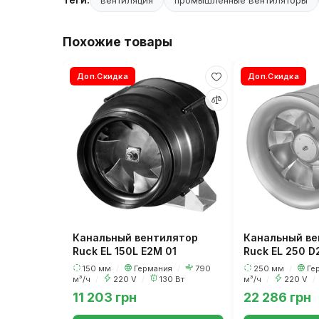
вентиляция
промышленные вентиляторы
Похожие товары
Доп.Скидка
Доп.Скидка
Канальный вентилятор
Канальный ве
Ruck EL 150L E2M 01
Ruck EL 250 D
150 мм
/
Германия
/
790
250 мм
/
Ге
м³/ч
/
220 V
/
130 Вт
м³/ч
/
220 V
/
11 203 грн
22 286 грн