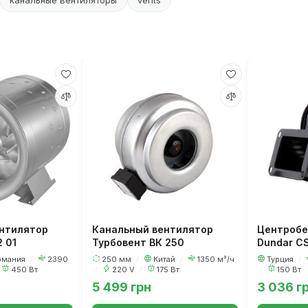
канальные вентиляторы
vents
нтилятор
Канальный вентилятор
Центробе
2 01
Турбовент ВК 250
Dundar CS
рмания
/
2390
250 мм
/
Китай
/
1350 м³/ч
Турция
/
450 Вт
/
220 V
/
175 Вт
/
150 Вт
5 499 грн
3 036 г