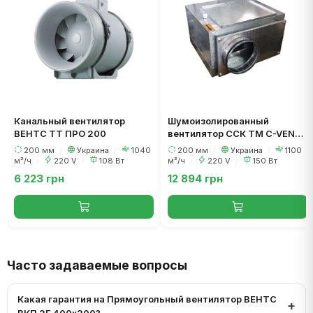
Канальный вентилятор
Шумоизолированный
ВЕНТС ТТ ПРО 200
вентилятор ССК ТМ C-VENT-
PB-S-200B-4-220
200 мм
/
Украина
/
1040
200 мм
/
Украина
/
1100
м³/ч
/
220 V
/
108 Вт
м³/ч
/
220 V
/
150 Вт
6 223 грн
12 894 грн
Часто задаваемые вопросы
Какая гарантия на Прямоугольный вентилятор ВЕНТС