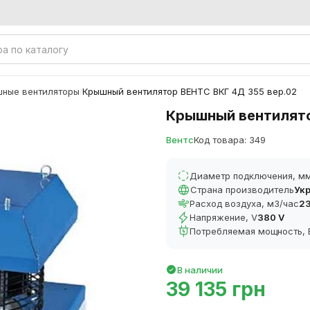
ные вентиляторы
Крышный вентилятор ВЕНТС ВКГ 4Д 355 вер.02
/
Крышный вентилято
Вентс
Код товара: 349
Диаметр подключения, м
Страна производитель
Ук
Расход воздуха, м3/час
23
Напряжение, V
380 V
Потребляемая мощность, 
В наличии
39 135 грн