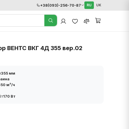
+38(093)-256-70-87
RU
UK
р ВЕНТС ВКГ 4Д 355 вер.02
м
355 мм
раина
50 м³/ч
Вт
170 Вт