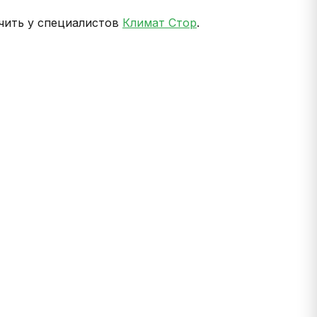
чить у специалистов
Климат Стор
.