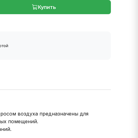
Купить
ртой
росом воздуха предназначены для
ных помещений.
аний.