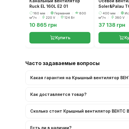
Канальный вентилятор
Осевой венти
Ruck EL 160L E2 01
Soler&Palau 
160 мм
/
Германия
/
800
400 мм
/
Ис
м³/ч
/
220 V
/
124 Вт
м³/ч
/
380 V
/
10 865 грн
37 138 грн
Купить
К
Часто задаваемые вопросы
Какая гарантия на Крышный вентилятор ВЕНТ
Как доставляется товар?
Сколько стоит Крышный вентилятор ВЕНТС В
Есть ли в наличии?