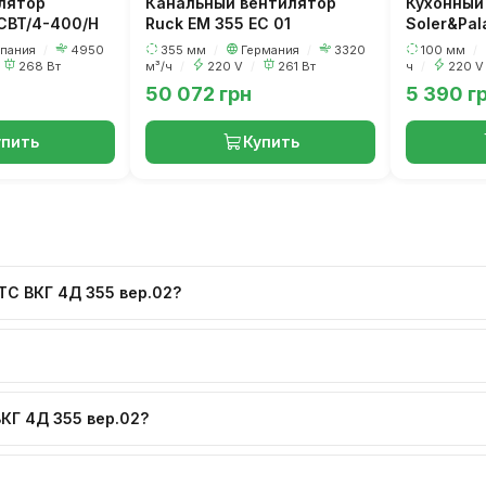
лятор
Канальный вентилятор
Кухонный
TCBT/4-400/H
Ruck EM 355 EC 01
Soler&Pal
пластик
пания
/
4950
355 мм
/
Германия
/
3320
100 мм
/
268 Вт
м³/ч
/
220 V
/
261 Вт
ч
/
220 
50 072 грн
5 390 г
упить
Купить
С ВКГ 4Д 355 вер.02?
КГ 4Д 355 вер.02?