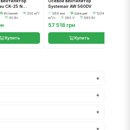
 вентилятор
Осевой вентилятор
au CK-25 N
Systemair AW 560DV
Испания
/
250 м³/
589 мм
/
Швеция
/
12348
V
/
40 Вт
м³/ч
/
380 V
/
993 Вт
рн
57 518 грн
30 6
Купить
Купить