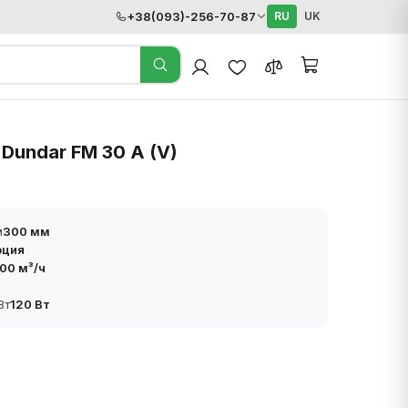
+38(093)-256-70-87
RU
UK
Dundar FM 30 A (V)
м
300 мм
рция
00 м³/ч
Вт
120 Вт