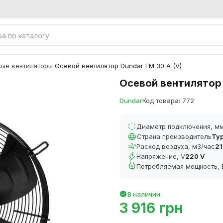
ые вентиляторы
Осевой вентилятор Dundar FM 30 A (V)
/
Осевой вентилятор 
Dundar
Код товара: 772
Диаметр подключения, м
Страна производитель
Ту
Расход воздуха, м3/час
21
Напряжение, V
220 V
Потребляемая мощность, 
В наличии
3 916 грн