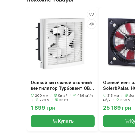
Осевой вытяжной оконный
Осевой венти
вентилятор Турбовент ОВВ
Soler&Palau H
200
200 мм
/
Китай
/
486 м³/ч
315 мм
/
Ис
/
220 V
/
33 Вт
м³/ч
/
380 V
/
1 899 грн
25 189 грн
Купить
К