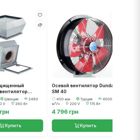
Осев
ST 5
495
ч
/
ащищенный
Осевой вентилятор Dundar
вентилятор
SM 40
 DVEX 355D4
Швеция
/
2480
400 мм
/
Турция
/
4500
0 V
/
260 Вт
м³/ч
/
220 V
/
175 Вт
 грн
4 796 грн
6 02
Купить
Купить