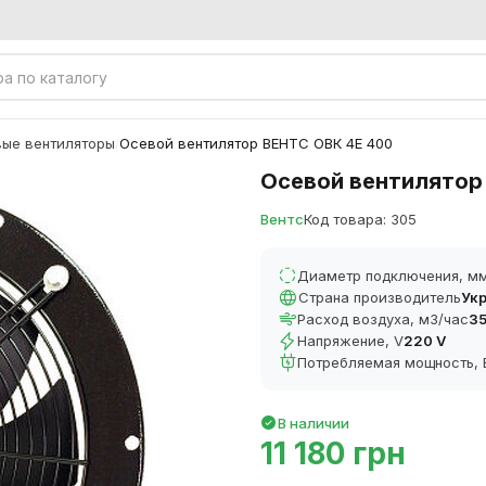
ые вентиляторы
Осевой вентилятор ВЕНТС ОВК 4Е 400
/
Осевой вентилятор
Вентс
Код товара: 305
Диаметр подключения, м
Страна производитель
Ук
Расход воздуха, м3/час
35
Напряжение, V
220 V
Потребляемая мощность, 
В наличии
11 180 грн