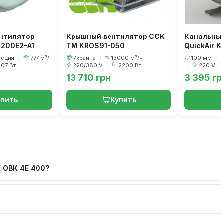
нтилятор
Крышный вентилятор ССК
Канальны
 200E2-A1
ТМ KROS91-050
QuickAir 
еция
/
777 м³/
Украина
/
13000 м³/ч
/
100 мм
/
107 Вт
220/380 V
/
2200 Вт
/
220 V
/
13 710 грн
3 395 г
упить
Купить
 ОВК 4Е 400?