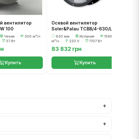
й вентилятор
Осевой вентилятор
Осев
KW 100
Soler&Palau TCBB/4-630/L
Weig
G
Чехия
/
300 м³/ч
630 мм
/
Испания
/
15980
450
57 Вт
м³/ч
/
220 V
/
1707 Вт
/
3
рн
83 832 грн
4 35
Купить
Купить