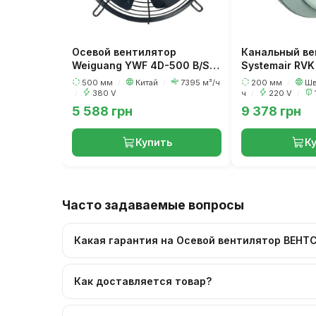
Осевой вентилятор
Канальный ве
Weiguang YWF 4D-500 B/S-
Systemair RVK
G
500 мм
/
Китай
/
7395 м³/ч
200 мм
/
Шв
/
380 V
ч
/
220 V
/
5 588 грн
9 378 грн
Купить
К
Часто задаваемые вопросы
Какая гарантия на Осевой вентилятор ВЕНТС
Как доставляется товар?