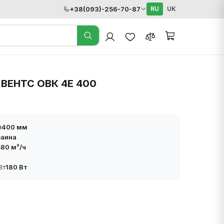
+38(093)-256-70-87
RU
UK
 ВЕНТС ОВК 4Е 400
м
400 мм
раина
80 м³/ч
Вт
180 Вт