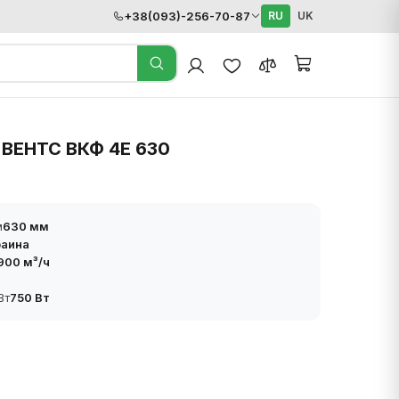
+38(093)-256-70-87
RU
UK
 ВЕНТС ВКФ 4Е 630
м
630 мм
раина
900 м³/ч
Вт
750 Вт