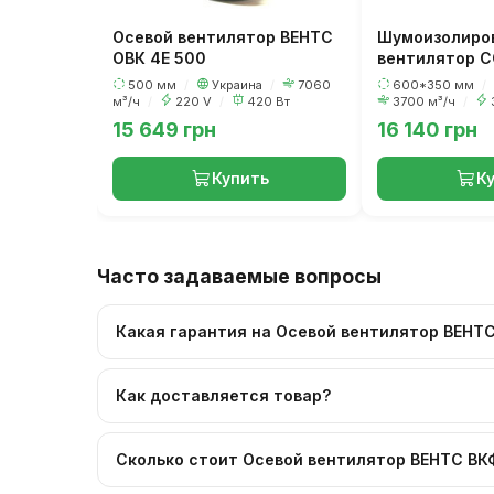
Осевой вентилятор ВЕНТС
Шумоизолиро
ОВК 4Е 500
вентилятор С
S-60-35-6-3
500 мм
/
Украина
/
7060
600*350 мм
/
м³/ч
/
220 V
/
420 Вт
3700 м³/ч
/
15 649 грн
16 140 грн
Купить
К
Часто задаваемые вопросы
Какая гарантия на Осевой вентилятор ВЕНТС
Как доставляется товар?
Сколько стоит Осевой вентилятор ВЕНТС ВК