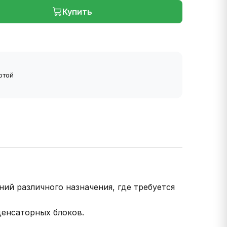
Купить
ртой
й различного назначения, где требуется
денсаторных блоков.