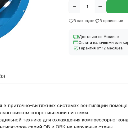
В закладки
В сравнение
Доставка по Украине
Оплата наличными или ка
Гарантия от 12 месяцев
(0)
 в приточно-вытяжных системах вентиляции помещени
льно низком сопротивлении системы.
одильной технике для охлаждения компрессорно-кон
нтиляторов серий ОВ и ОВК на наружные стены.