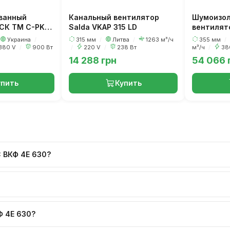
ванный
Канальный вентилятор
Шумоизо
СК ТМ C-PKV-
Salda VKAP 315 LD
вентилят
80
VENT-PF-
Украина
/
315 мм
/
Литва
/
1263 м³/ч
355 мм
/
380 V
/
900 Вт
/
220 V
/
238 Вт
м³/ч
/
38
14 288 грн
54 066 
упить
Купить
 ВКФ 4Е 630?
Ф 4Е 630?