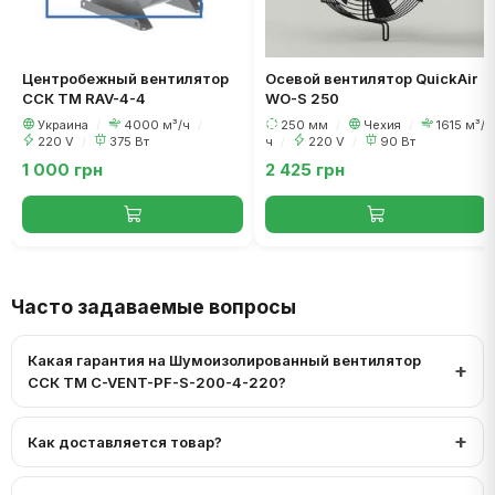
Центробежный вентилятор
Осевой вентилятор QuickAir
ССК ТМ RAV-4-4
WO-S 250
Украина
/
4000 м³/ч
/
250 мм
/
Чехия
/
1615 м³/
220 V
/
375 Вт
ч
/
220 V
/
90 Вт
1 000 грн
2 425 грн
Часто задаваемые вопросы
Какая гарантия на Шумоизолированный вентилятор
ССК ТМ C-VENT-PF-S-200-4-220?
Как доставляется товар?